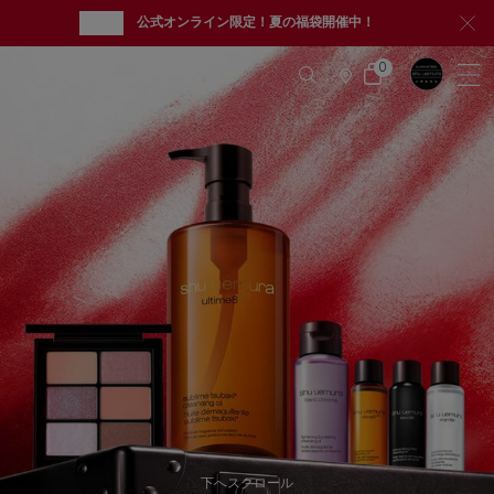
new
公式オンライン限定！夏の福袋開催中！
メインコンテンツ
シュウ
0
カ
0 カート内の製品
ー
店
ト
舗
情
報
下へスクロール