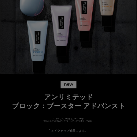
new
アンリミテッド
ブロック：ブースター アドバンスト
シュウ ウエムラの名品プライマーが
*
"崩れにくさ""みずみずしさ""トーンアップ
"に着目して進化。
*
メイクアップ効果による。