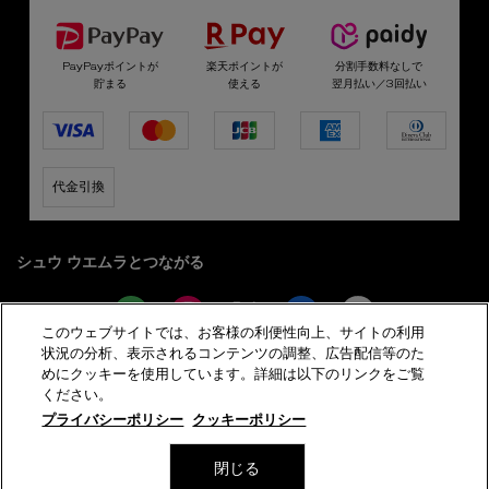
PayPayポイントが
楽天ポイントが
分割手数料なしで
貯まる
使える
翌月払い／3回払い
代金引換
シュウ ウエムラとつながる
このウェブサイトでは、お客様の利便性向上、サイトの利用
状況の分析、表示されるコンテンツの調整、広告配信等のた
めにクッキーを使用しています。詳細は以下のリンクをご覧
サイト利用規約
プライバシーポリシー
ください。
特定商取引法に基づく表示
会員規約
サイトマップ
プライバシーポリシー
クッキーポリシー
美容部員新卒採用
閉じる
© shu uemura