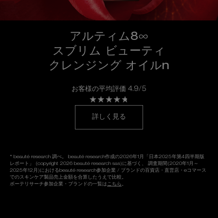
アルティム8∞
スブリム ビューティ
クレンジング オイルn
お客様の平均評価 4.9/5
詳しく見る
* beauté research 調べ。 beauté research作成の2026年1月「日本2025年第4四半期版
レポート」 (copyright 2026 beauté research sas)に基づく、
調査期間(2020年1月～
2025年12月)におけるbeauté research参加企業 / ブランドの百貨店・直営店・eコマース
でのスキンケア製品売上金額を合算したうえで比較。
ボーテリサーチ参加企業・ブランドの一覧は
こちら
。
オンライン サービス