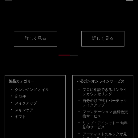
表参道ヒルズ本店
メイクレッスン・
アドバイス
詳しく見る
詳しく見る
フッターナビゲーション
製品カテゴリー
＜公式＞オンラインサービス
クレンジング オイル
プロに相談できるオンライ
ンカウンセリング
定期便
自分の顔で試すバーチャル
メイクアップ
メイクアップ
スキンケア
ファンデーション 無料色交
換サービス
ギフト
リップ・アイシャドー 無料
刻印サービス
アーティストのルックが見