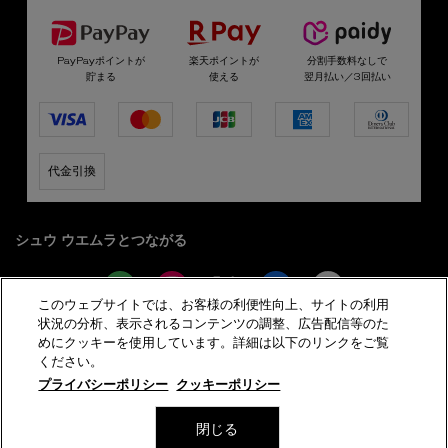
PayPayポイントが
楽天ポイントが
分割手数料なしで
貯まる
使える
翌月払い／3回払い
代金引換
シュウ ウエムラとつながる
このウェブサイトでは、お客様の利便性向上、サイトの利用
状況の分析、表示されるコンテンツの調整、広告配信等のた
めにクッキーを使用しています。詳細は以下のリンクをご覧
サイト利用規約
プライバシーポリシー
ください。
特定商取引法に基づく表示
会員規約
サイトマップ
プライバシーポリシー
クッキーポリシー
美容部員新卒採用
閉じる
© shu uemura