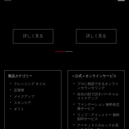
表参道ヒルズ本店
メイクレッスン・
アドバイス
詳しく見る
詳しく見る
フッターナビゲーション
製品カテゴリー
＜公式＞オンラインサービス
クレンジング オイル
プロに相談できるオンライ
ンカウンセリング
定期便
自分の顔で試すバーチャル
メイクアップ
メイクアップ
スキンケア
ファンデーション 無料色交
換サービス
ギフト
リップ・アイシャドー 無料
刻印サービス
アーティストのルックが見