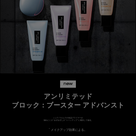
new
アンリミテッド
ブロック：ブースター アドバンスト
シュウ ウエムラの名品プライマーが
*
"崩れにくさ""みずみずしさ""トーンアップ
"に着目して進化。
*
メイクアップ効果による。