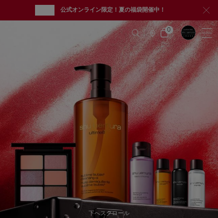
new
公式オンライン限定！夏の福袋開催中！
メインコンテンツ
シュウ
0
カ
0 カート内の製品
ー
店
ト
舗
情
報
下へスクロール