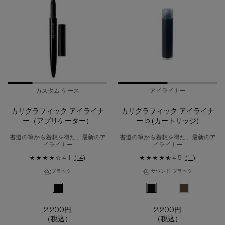
カスタム ケース
アイライナー
カリグラフィック アイライナ
カリグラフィック アイライナ
ー（アプリケーター）
ー b (カートリッジ)
書道の筆から着想を得た、最新のア
書道の筆から着想を得た、最新のア
イライナー
イライナー
4.1
(14)
4.5
(11)
色:
色:
ブラック
サウンド ブラック
利用可能な1色
色を選択してください
{1} の場合
選択済み
ブラック のカラー カリグラフィック アイライナー（アプリケ
選択済み
サウンド ブラック のカラー
選択済み
ダーク ブラウン
2,200円
2,200円
（税込）
（税込）