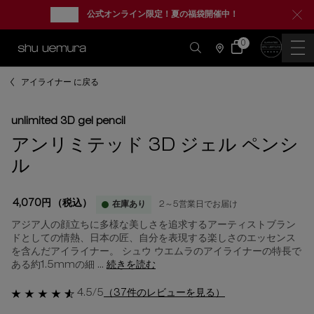
new
公式オンライン限定！夏の福袋開催中！
0
カ
0 カート内の製品
ー
店
ト
舗
情
メインコンテンツ
報
アイライナー に戻る
unlimited 3D gel pencil
アンリミテッド 3D ジェル ペンシ
ル
4,070円
（税込）
在庫あり
2～5営業日でお届け
アジア人の顔立ちに多様な美しさを追求するアーティストブラン
ドとしての情熱、日本の匠、自分を表現する楽しさのエッセンス
を含んだアイライナー。 シュウ ウエムラのアイライナーの特長で
ある約1.5mmの細 ...
続きを読む
4.5/5
（37件のレビューを見る）