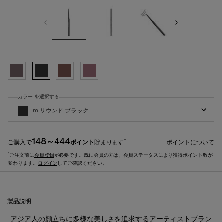
選択済み
M シール ブラウン, 1/4
選択済み
M サウンド ブラック, 2/4
選択済み
M ダーク ブラウン, 3/4
選択済み
M スモーキー モーヴ, 4/4
カラー を選択する
アンリミテッド 3D ジェル ペンシル の カラー を選択してください
m サウンド ブラック
148～444
*
ご購入で
ポイント
貯まります
ポイントについて
*
ご注文前に
会員登録
が必要です。既に会員の方は、会員ステータスにより獲得ポイント数が
変わります。
ログイン
してご確認ください。
製品説明・ご使用方法などのタブ
製品説明
アジア人の顔立ちに多様な美しさを追求するアーティストブラン