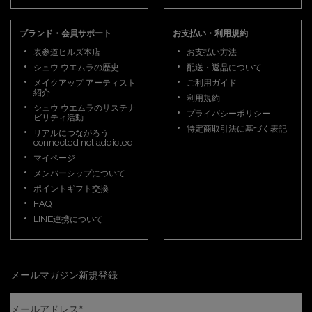
ブランド・会員サポート
お支払い・利用規約
表参道ヒルズ本店
お支払い方法
シュウ ウエムラの歴史
配送・返品について
メイクアップ アーティスト
ご利用ガイド
紹介
利用規約
シュウ ウエムラのサステナ
プライバシーポリシー
ビリティ活動
特定商取引法に基づく表記
リアルにつながろう
connected not addicted
マイページ
メンバーシップについて
ポイントギフト交換
FAQ
LINE連携について
メールマガジン新規登録
メールアドレス
*