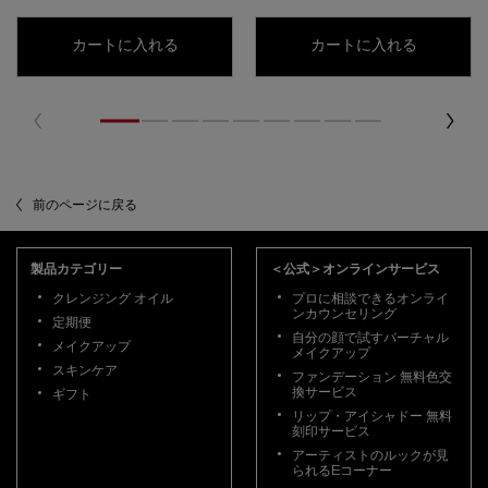
カリグラフィック アイライナー（アプリケ
カートに入れる
カートに入れる
前のページに戻る
フッターナビゲーション
製品カテゴリー
＜公式＞オンラインサービス
クレンジング オイル
プロに相談できるオンライ
ンカウンセリング
定期便
自分の顔で試すバーチャル
メイクアップ
メイクアップ
スキンケア
ファンデーション 無料色交
換サービス
ギフト
リップ・アイシャドー 無料
刻印サービス
アーティストのルックが見
られるEコーナー