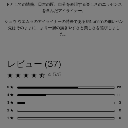
ドとしての情熱、日本の匠、自分を表現する楽しさのエッセンス
を含んだアイライナー。
シュウ ウエムラのアイライナーの特長である約1.5mmの細いペン
先はそのままに、より一層の描きやすさと美しさを追求しまし
た。
レビュー
レビュー (37)
4.5/5
5星中4.5。
5 ★
23
23
4 ★
11
11
3 ★
3
3 
2 ★
0
0 
1 ★
0
0 