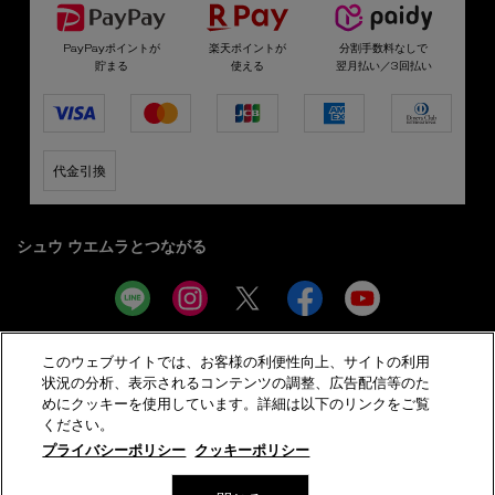
PayPayポイントが
楽天ポイントが
分割手数料なしで
貯まる
使える
翌月払い／3回払い
代金引換
シュウ ウエムラとつながる
このウェブサイトでは、お客様の利便性向上、サイトの利用
サイト利用規約
プライバシーポリシー
状況の分析、表示されるコンテンツの調整、広告配信等のた
特定商取引法に基づく表示
会員規約
サイトマップ
めにクッキーを使用しています。詳細は以下のリンクをご覧
美容部員新卒採用
ください。
プライバシーポリシー
クッキーポリシー
© shu uemura
数量