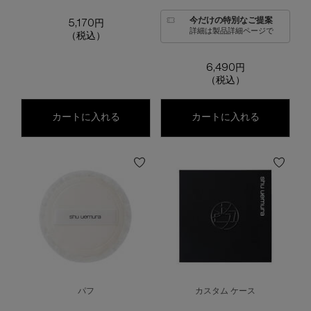
今だけの特別なご提案
5,170円
詳細は製品詳細ページで
（税込）
6,490円
（税込）
アンリミテッド washi ヴェール セッティ
アンリミテッ
カートに入れる
カートに入れる
パフ
カスタム ケース