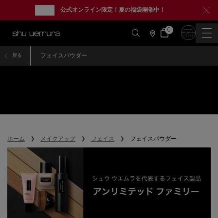
new
公式オンライン限定！夏の福袋開催中！
0
カ
0 カート内の製品
ー
店
ト
舗
情
メインコンテンツ
報
フェイスパウダー
戻る
フェイスパウダー
ホーム
メイクアップ
フェイス
フェイスパウダー