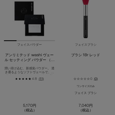
フェイスパウダー
フェイスブラシ
アンリミテッド washi ヴェー
ブラシ 18r レッド
ル セッティング パウダー （レ
フィル）
潤い溶け込む、新感覚パウダー。 透
き通るようなソフトヴェールで、一
日中*続く“しっとり”パウダリー肌
4.8
(11)
0
(0)
へ。
ワンサイズのみ
フェイス ブラシ
5,170円
7,040円
（税込）
（税込）