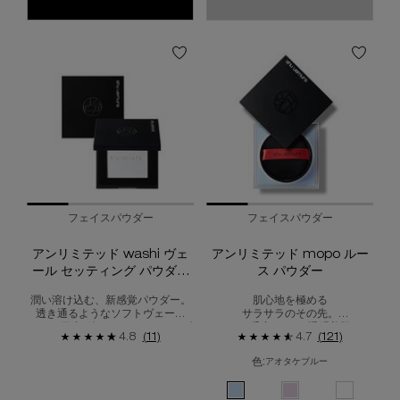
フェイスパウダー
フェイスパウダー
アンリミテッド washi ヴェ
アンリミテッド mopo ルー
ール セッティング パウダー
ス パウダー
（レフィル）
潤い溶け込む、新感覚パウダー。
肌心地を極める
透き通るようなソフトヴェール
サラサラのその先。
で、一日中*続く“しっとり”パウダ
テカリ、毛穴レス*な透明美肌へ。
4.8
(11)
4.7
(121)
リー肌へ。
*メイクアップ効果による
色:
アオタケブルー
色を選択してください
{1} の場合
選択済み
アオタケブルー のカラー アンリミテ
選択済み
スミレモーヴ のカラー 
選択済み
カラレス(定