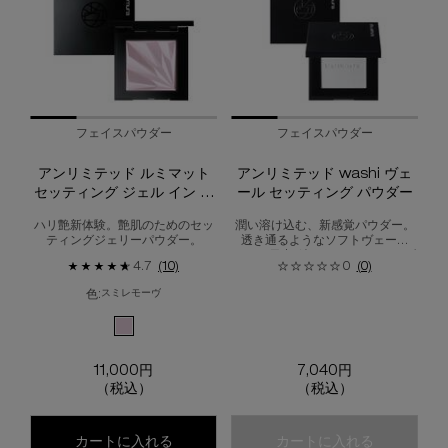
フェイスパウダー
フェイスパウダー
アンリミテッド ルミマット
アンリミテッド washi ヴェ
セッティング ジェル イン パ
ール セッティング パウダー
ウダー
ハリ艶新体験。艶肌のためのセッ
潤い溶け込む、新感覚パウダー。
ティングジェリーパウダー。
透き通るようなソフトヴェール
で、一日中*続く“しっとり”パウダ
4.7
(10)
0
(0)
リー肌へ。
色:
スミレモーヴ
利用可能な1色
選択済み
スミレモーヴ のカラー アンリミテッド ルミマット セッティン
11,000円
7,040円
（税込）
（税込）
アンリミテッド ルミマット セッティング 
アンリミテッ
カートに入れる
カートに入れる