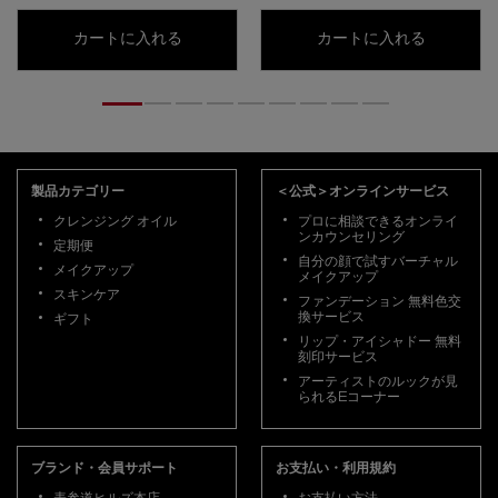
アンリミテッド washi ヴェール セッティン
ブラシ 18
カートに入れる
カートに入れる
フッターナビゲーション
製品カテゴリー
＜公式＞オンラインサービス
クレンジング オイル
プロに相談できるオンライ
ンカウンセリング
定期便
自分の顔で試すバーチャル
メイクアップ
メイクアップ
スキンケア
ファンデーション 無料色交
換サービス
ギフト
リップ・アイシャドー 無料
刻印サービス
アーティストのルックが見
られるEコーナー
ブランド・会員サポート
お支払い・利用規約