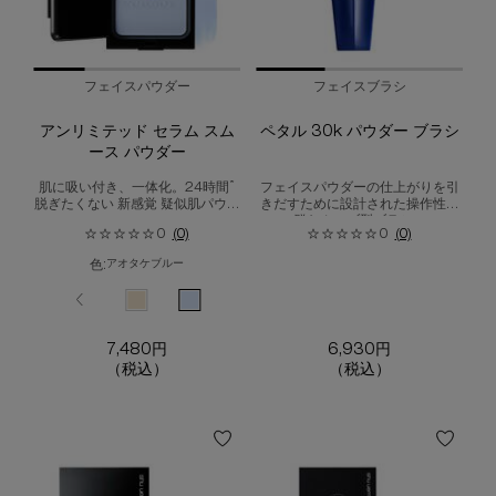
フェイスパウダー
フェイスブラシ
アンリミテッド セラム スム
ペタル 30k パウダー ブラシ
ース パウダー
*
肌に吸い付き、一体化。24時間
フェイスパウダーの仕上がりを引
脱ぎたくない 新感覚 疑似肌パウダ
きだすために設計された操作性抜
ー
群なカーブ型ブラシ。
0
(0)
0
(0)
色:
アオタケブルー
色を選択してください
{1} の場合
選択済み
564 のカラー アンリミテッド セラム スムース パウダー、1/4
選択済み
494 のカラー アンリミテッド セラム スムース パウダー、2/4
選択済み
594 のカラー アンリミテッド セラム スムース パウダー、3
選択済み
アオタケブルー のカラー アンリミテッド セラム ス
7,480円
6,930円
（税込）
（税込）