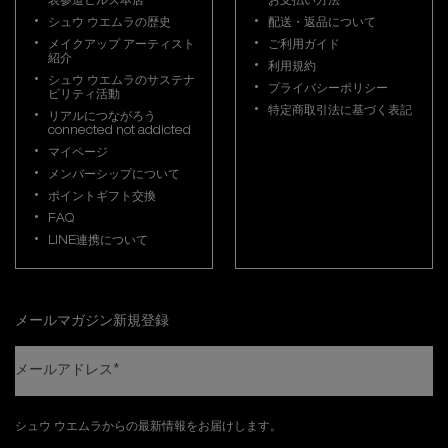
表参道ヒルズ本店
お支払い方法
シュウ ウエムラの歴史
配送・返品について
メイクアップ アーティスト
ご利用ガイド
紹介
利用規約
シュウ ウエムラのサステナ
プライバシーポリシー
ビリティ活動
特定商取引法に基づく表記
リアルにつながろう
connected not addicted
マイページ
メンバーシップについて
ポイントギフト交換
FAQ
LINE連携について
メールマガジン新規登録
メールアドレス
*
シュウ ウエムラからの最新情報をお届けします。