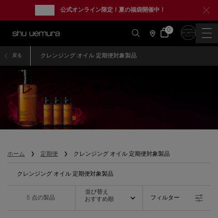
new
公式オンライン限定！夏の福袋開催中！
0
カ
0 カート内の製品
ー
店
ト
舗
情
メインコンテンツ
報
クレンジング オイル 定期便対象製品
戻る
クレンジング オイル 定期便対象製
品
ホーム
定期便
クレンジング オイル 定期便対象製品
クレンジング オイル 定期便対象製品
並び替え
並び替え
5 点の製品
フィルター
おすすめ順
フィルターメニュー