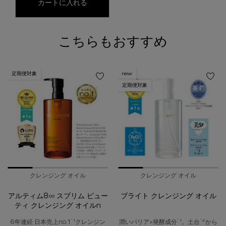
a/o+ p.m.クリア ユースラディアント ク
カートに入れる
こちらもおすすめ
定期便対象
new
定期便対象
クレンジング オイル
クレンジング オイル
アルティム8∞ スブリム ビュー
ブライト クレンジング オイル
ティ クレンジング オイルn
*1
*1
*2
6年連続 日本売上no.1
クレンジン
潤いバリア×発酵成分
。土台
から