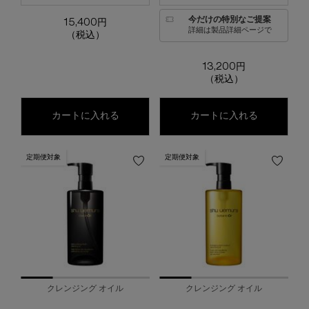
今だけの特別なご提案
15,400円
詳細は製品詳細ページで
（税込）
13,200円
（税込）
アルティム8∞ スブリム ビューティ クレン
ブライト 
カートに入れる
カートに入れる
定期便対象
定期便対象
クレンジング オイル
クレンジング オイル