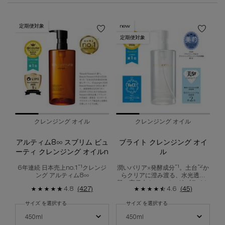
定期便対象
new
定期便対象
クレンジング オイル
クレンジング オイル
アルティム8∞ スブリム ビュ
ブライト クレンジング オイ
ーティ クレンジング オイルn
ル
*1
*1
*2
6年連続 日本売上no.1
クレンジ
潤いバリア×発酵成分
。土台
か
ング アルティム8∞
らクリアに澄み渡る、水光透明
肌。高保水クレンジング ブライト
4.8
(427)
4.6
(45)
オイル
サイズ を選択する
サイズ を選択する
アルティム8∞ スブリム ビューティ クレンジング オイルn の サイズ を選択
ブライト クレンジング オイル の サイ
450ml
450ml