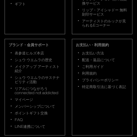
換サービス
ギフト
リップ・アイシャドー 無料
刻印サービス
アーティストのルックが見
られるEコーナー
ブランド・会員サポート
お支払い・利用規約
表参道ヒルズ本店
お支払い方法
シュウ ウエムラの歴史
配送・返品について
メイクアップ アーティスト
ご利用ガイド
紹介
利用規約
シュウ ウエムラのサステナ
プライバシーポリシー
ビリティ活動
特定商取引法に基づく表記
リアルにつながろう
connected not addicted
マイページ
メンバーシップについて
ポイントギフト交換
FAQ
LINE連携について