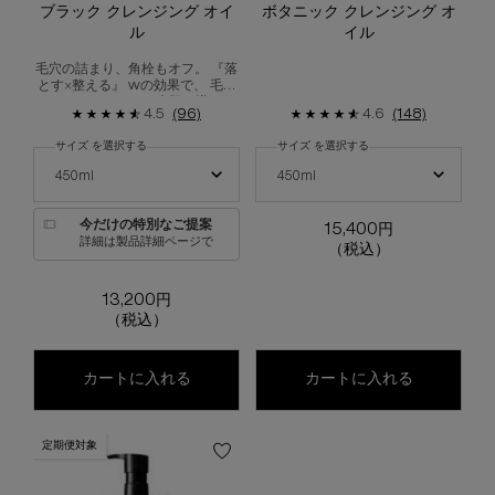
ブラック クレンジング オイ
ボタニック クレンジング オ
ル
イル
毛穴の詰まり、角栓もオフ。 『落
とす×整える』 wの効果で、 毛穴
レス*1なフレッシュ素肌へ導くク
4.5
(96)
4.6
(148)
レンジング オイル
サイズ を選択する
サイズ を選択する
ブラック クレンジング オイル の サイズ を選択してください
ボタニック クレンジング オイル の サ
450ml
450ml
今だけの特別なご提案
15,400円
詳細は製品詳細ページで
（税込）
13,200円
（税込）
ブラック クレンジング オイル
ボタニック
カートに入れる
カートに入れる
定期便対象