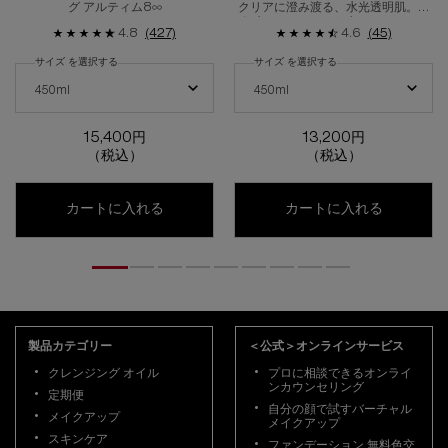
グ アルティム8∞
クリアに澄み渡る、水光透明肌。高
保水クレンジング ブライト オイル
4.8
(427)
4.6
(45)
サイズ を選択する
サイズ を選択する
アルティム8∞ スブリム ビューティ クレンジング オイルn の サイズ を選択し
ブライト クレンジング オイル の サイ
450ml
450ml
15,400円
13,200円
（税込）
（税込）
アルティム8∞ スブリム ビューティ クレンジ
ブライト 
カートに入れる
カートに入れる
フッターナビゲーション
製品カテゴリー
＜公式＞オンラインサービス
クレンジング オイル
プロに相談できるオンライ
ンカウンセリング
定期便
自分の顔で試すバーチャル
メイクアップ
メイクアップ
スキンケア
ファンデーション 無料色交