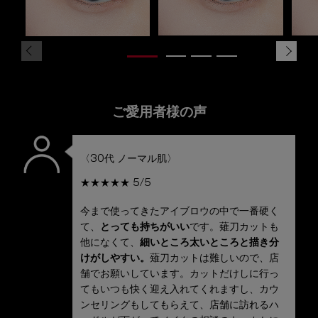
ご愛用者様の声
〈30代 ノーマル肌〉
★★★★★ 5/5
今まで使ってきたアイブロウの中で一番硬く
て、
とっても持ちがいい
です。薙刀カットも
他になくて、
細いところ太いところと描き分
けがしやすい。
薙刀カットは難しいので、店
舗でお願いしています。カットだけしに行っ
てもいつも快く迎え入れてくれますし、カウ
ンセリングもしてもらえて、店舗に訪れるハ