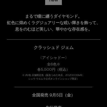
new
まるで瞳に纏うダイヤモンド。
虹色に煌めくラグジュアリーな眩い輝きを飾って、
息をのむほど美しい、華やかな存在感を。
クラッシュド ジェム
〈アイシャドー〉
全6色※
各5,500円（税込）
※ 内1色 店舗限定色（阪急うめだ本店、ZOZOCOSME、
シュウ ウエムラ公式オンラインショップ限定）
全国発売 9月5日（金）