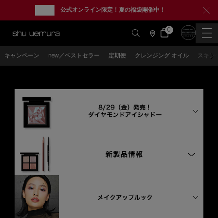
new
公式オンライン限定！夏の福袋開催中！
0
カ
0 カート内の製品
ー
店
ト
舗
情
メインコンテンツ
報
キャンペーン
new／ベストセラー
定期便
クレンジング オイル
スキン