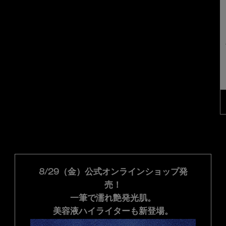
ッド 171 のカラー プレスド アイシャドー（レフィル）、1/44
 ピンク 262 のカラー プレスド アイシャドー（レフィル）、2/44
済み
ソフト アンバー 267 のカラー プレスド アイシャドー（レフィル）、3/44
選択済み
M デザート ブラウン 288 のカラー プレスド アイシャドー（レフィル）、4/44
選択済み
M ソフト ベージュ 828 B のカラー プレスド アイシャドー（レフィル）、5/
選択済み
M ミディアム ベージュ 845 B のカラー プレスド アイシャドー（レフィ
選択済み
M ダーク ブラウン 894 B のカラー プレスド アイシャドー（レフ
選択済み
M ダーク ブラウン 895 B のカラー プレスド アイシャドー
選択済み
M ホワイト 907 B のカラー プレスド アイシャドー（
選択済み
M ブラック 990 B のカラー プレスド アイシャド
選択済み
P ソフト コーラル 121 A のカラー プレス
選択済み
P ライト コーラル 131 A のカラー 
選択済み
P ビビッド アプリコット 230 
選択済み
P ウォーム イエロー 355
選択済み
P ソフト ベージュ 82
選択済み
P ホワイト 910
選択済み
商品バリエー
選択済
商品バ
8/29（金）公式オンラインショップ発
売！
一筆で濡れ艶発光肌。
美容液ハイライターも新登場。