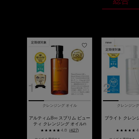
総合
定期便対象
new
定期便対象
1
2
クレンジング オイル
クレンジング
アルティム8∞ スブリム ビュー
ブライト クレン
ティ クレンジング オイルn
4.8
(427)
4