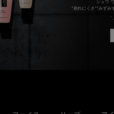
シュウ 
"崩れにくさ""みずみ
*
ランキング