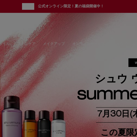
new
公式オンライン限定！夏の福袋開催中！
オイル
スキンケア
メイクアップ
オンラインサービス
シュウ ウエム
シュウ 
summe
7月30日
この夏限