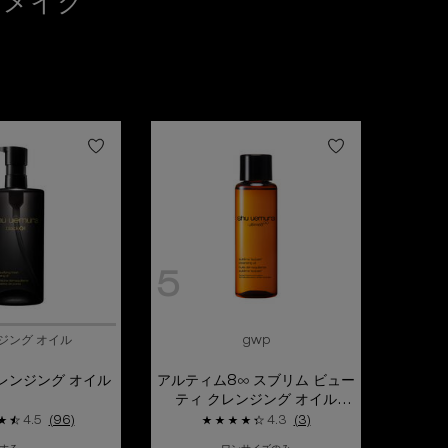
イメイク
5
ジング オイル
gwp
レンジング オイル
アルティム8∞ スブリム ビュー
ティ クレンジング オイル
n(15ml/試供品)
4.5
(96)
4.3
(3)