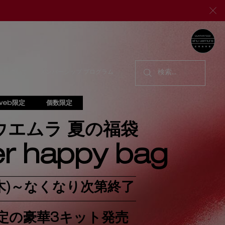
シ
ラについて
メンバーシップ プログラム
検索...
web限定
個数限定
ウエムラ 夏の福袋
r happy bag
(木)～なくなり次第終了
定の豪華3キット発売