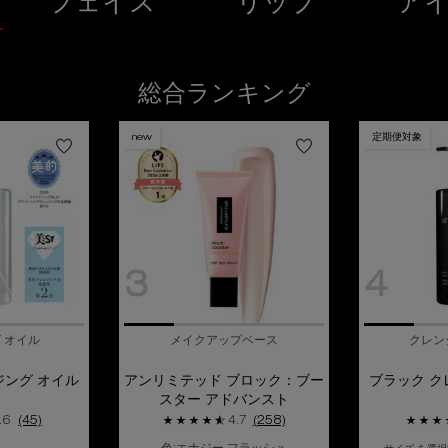
フェイス
リップ
ア
総合ランキング
new
定期便対象
3
4
 オイル
メイクアップベース
クレン
ジング オイル
アンリミテッド ブロック：ブー
ブラック ク
スター アドバンスト
.6
(45)
4.7
(258)