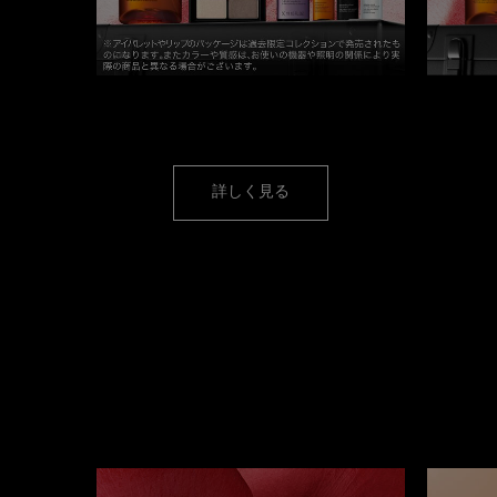
アルティム8∞ &
サマー ミント パレット
対象条
キット
詳しく見る