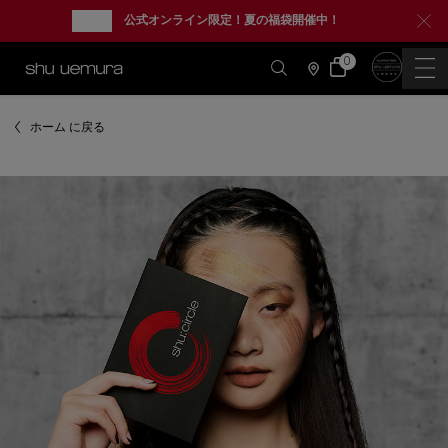
new
公式オンライン限定！夏の福袋開催中！
0
カ
0 カート内の製品
ー
店
ト
舗
情
メインコンテンツ
報
ホーム に戻る