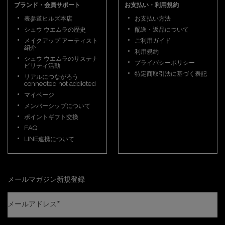
ブランド・会員サポート
お支払い・利用規約
表参道ヒルズ本店
お支払い方法
シュウ ウエムラの歴史
配送・返品について
メイクアップ アーティスト
ご利用ガイド
紹介
利用規約
シュウ ウエムラのサステナ
プライバシーポリシー
ビリティ活動
特定商取引法に基づく表記
リアルにつながろう
connected not addicted
マイページ
メンバーシップについて
ポイントギフト交換
FAQ
LINE連携について
メールマガジン新規登録
メールアドレス
*