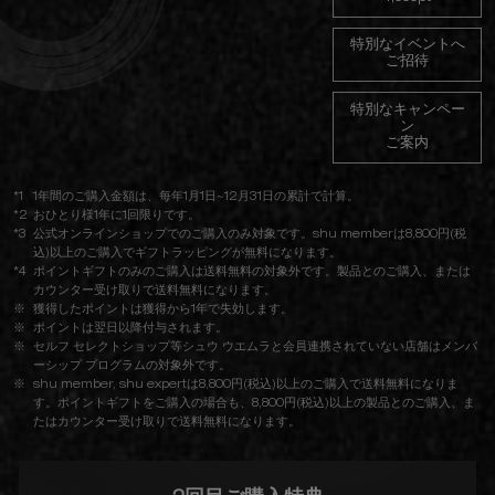
特別なイベントへ
ご招待
特別なキャンペー
ン
ご案内
*1
1年間のご購入金額は、每年1月1日~12月31日の累計で計算。
*2
おひとり様1年に1回限りです。
*3
公式オンラインショップでのご購入のみ対象です。shu memberは8,800円(税
込)以上のご購入でギフトラッピングが無料になります。​
*4
ポイントギフトのみのご購入は送料無料の対象外です。製品とのご購入、または
カウンター受け取りで送料無料になります。
※
獲得したポイントは獲得から1年で失効します。
※
ポイントは翌日以降付与されます。
※
セルフ セレクトショップ等シュウ ウエムラと会員連携されていない店舗はメンバ
ーシップ プログラムの対象外です。
※
shu member, shu expertは8,800円(税込)以上のご購入で送料無料になりま
す。ポイントギフトをご購入の場合も、8,800円(税込)以上の製品とのご購入、ま
たはカウンター受け取りで送料無料になります。​