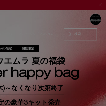
シ
ラについて
メンバーシップ プログラム
検索...
web限定
個数限定
ウエムラ 夏の福袋
r happy bag
(木)～なくなり次第終了
定の豪華3キット発売