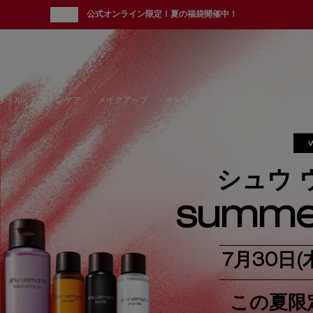
new
公式オンライン限定！夏の福袋開催中！
オイル
スキンケア
メイクアップ
オンラインサービス
シュウ ウエム
シュウ 
summe
7月30日
この夏限