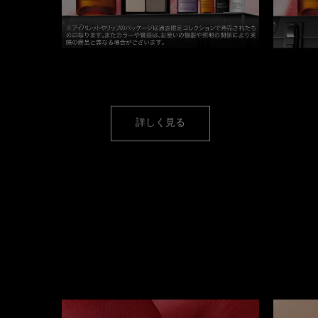
アルティム8∞ &
サマー ミント パレット
対象条
キット
詳しく見る