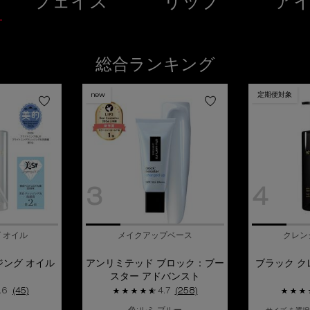
フェイス
リップ
ア
総合ランキング
new
定期便対象
3
4
 オイル
メイクアップベース
クレン
ジング オイル
アンリミテッド ブロック：ブー
ブラック ク
スター アドバンスト
.6
(45)
4.7
(258)