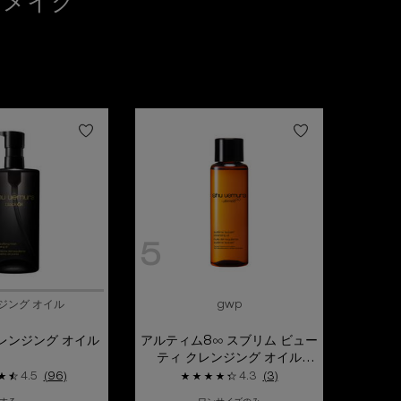
イメイク
5
ジング オイル
gwp
レンジング オイル
アルティム8∞ スブリム ビュー
ティ クレンジング オイル
n(15ml/試供品)
4.5
(96)
4.3
(3)