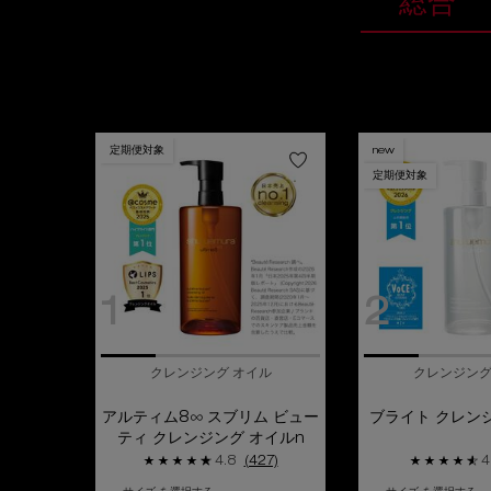
総合
定期便対象
new
定期便対象
1
2
クレンジング オイル
クレンジング
アルティム8∞ スブリム ビュー
ブライト クレン
ティ クレンジング オイルn
4.8
(427)
4