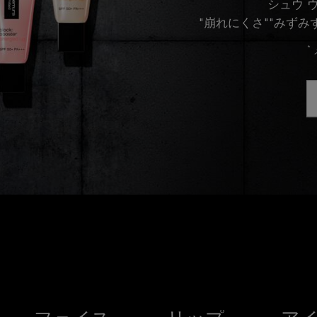
シュウ 
"崩れにくさ""みずみ
*
ランキング