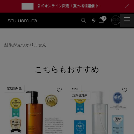
new
公式オンライン限定！夏の福袋開催中！
0
カ
0 カート内の製品
ー
店
ト
舗
情
メインコンテンツ
報
結果が見つかりません
こちらもおすすめ
定期便対象
new
定期便対象