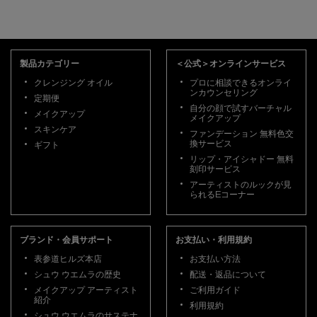
フッターナビゲーション
製品カテゴリー
＜公式＞オンラインサービス
クレンジング オイル
プロに相談できるオンライ
ンカウンセリング
定期便
自分の顔で試すバーチャル
メイクアップ
メイクアップ
スキンケア
ファンデーション 無料色交
換サービス
ギフト
リップ・アイシャドー 無料
刻印サービス
アーティストのルックが見
られるEコーナー
ブランド・会員サポート
お支払い・利用規約
表参道ヒルズ本店
お支払い方法
シュウ ウエムラの歴史
配送・返品について
メイクアップ アーティスト
ご利用ガイド
紹介
利用規約
シュウ ウエムラのサステナ