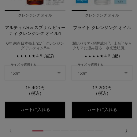
クレンジング オイル
クレンジング オイル
アルティム8∞ スブリム ビュー
ブライト クレンジング オイル
ティ クレンジング オイルn
*1
*1
*2
6年連続 日本売上no.1
クレンジン
潤いバリア×発酵成分
。土台
から
グ アルティム8∞
クリアに澄み渡る、水光透明肌。高
保水クレンジング ブライト オイル
4.8
(427)
4.6
(45)
サイズ を選択する
サイズ を選択する
アルティム8∞ スブリム ビューティ クレンジング オイルn の サイズ を選択し
ブライト クレンジング オイル の サイ
450ml
450ml
15,400円
13,200円
（税込）
（税込）
アルティム8∞ スブリム ビューティ クレンジ
ブライト 
カートに入れる
カートに入れる