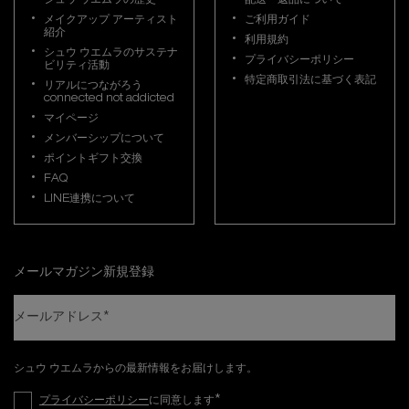
シュウ ウエムラの歴史
配送・返品について
メイクアップ アーティスト
ご利用ガイド
紹介
利用規約
シュウ ウエムラのサステナ
プライバシーポリシー
ビリティ活動
特定商取引法に基づく表記
リアルにつながろう
connected not addicted
マイページ
メンバーシップについて
ポイントギフト交換
FAQ
LINE連携について
メールマガジン新規登録
メールアドレス
*
シュウ ウエムラからの最新情報をお届けします。
*
プライバシーポリシー
に同意します