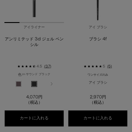
アイライナー
アイ ブラシ
アンリミテッド 3d ジェル ペン
ブラシ 4f
シル
4.5
(37)
5
(5)
色:
m サウンド ブラック
ワンサイズのみ
色を選択してください
{1} の場合
アイ ブラシ
選択済み
M シール ブラウン のカラー アンリミテッド 3D ジェル ペンシル、1/4
選択済み
M サウンド ブラック のカラー アンリミテッド 3D ジェル ペ
選択済み
M ダーク ブラウン のカラー アンリミテッド 3D ジ
選択済み
M スモーキー モーヴ のカラー アンリミテ
4,070円
2,970円
（税込）
（税込）
アンリミテッド 3d ジェル ペンシル
ブラシ 4f
カートに入れる
カートに入れる