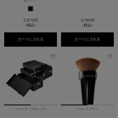
色:
ブラック
利用可能な1色
選択済み
ブラック のカラー カスタム パレット VIII、1/1
2,970円
3,190円
（税込）
（税込）
カスタム パレット viii
アイラッ
カートに入れる
カートに入れる
メイクアップボックス
フェイスブラシ