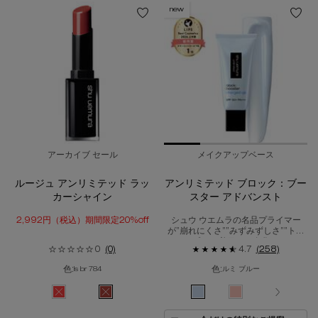
new
アーカイブ セール
メイクアップベース
ルージュ アンリミテッド ラッ
アンリミテッド ブロック：ブー
カーシャイン
スター アドバンスト
2,992円（税込）期間限定20%off
シュウ ウエムラの名品プライマー
が”崩れにくさ””みずみずしさ””トー
ンアップ*¹”に着目して進化。 メイク
0
(0)
4.7
(258)
アップの完成度を極める、全方向パ
ーフェクションプライマー 朝起きて
色:
色:
ls br 784
ルミ ブルー
サッとひと塗り。夜までメイクも私
も満たされる。 *¹メイクアップ効果
色を選択してください
{1} の場合
色を選択してください
{1} の場合
選択済み
商品バリエーションは在庫切れです, LS RD 140 のカラー ルージ
選択済み
商品バリエーションは在庫切れです, LS BR 784 の
選択済み
ルミ ブルー のカラー アンリミ
選択済み
エナジー フラッシュ
選択済み
商品バリエ
ヌ
による。