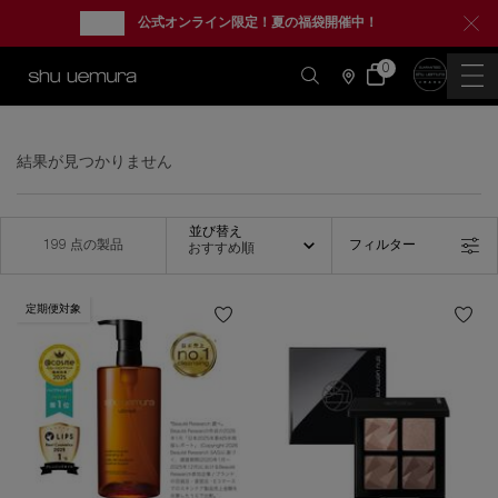
new
公式オンライン限定！夏の福袋開催中！
0
カ
0 カート内の製品
ー
店
ト
舗
情
メインコンテンツ
報
結果が見つかりません
並び替え
並び替え
199 点の製品
フィルター
おすすめ順
フィルターメニュー
定期便対象