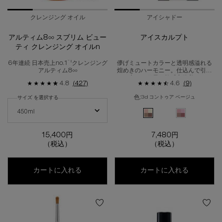
クレンジング オイル
アイシャドー
アルティム8∞ スブリム ビュー
アイスカルプト
ティ クレンジング オイルn
*1
6年連続 日本売上no.1
クレンジング
儚げミュートカラーと透明感溢れる
アルティム8∞
煌めきのハーモニー。仕込んで引き
立つ、目元の艶感立体美。
4.8
(427)
4.6
(9)
色:
3d コントゥア ベージュ
サイズ を選択する
アルティム8∞ スブリム ビューティ クレンジング オイルn の サイズ を選択し
色を選択してください
{1} の場合
450ml
選択済み
3D コントゥア ベージュ 
選択済み
3D コントゥア
15,400円
7,480円
（税込）
（税込）
アルティム8∞ スブリム ビューティ クレンジ
アイスカ
カートに入れる
カートに入れる