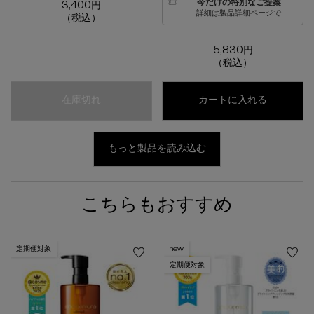
今だけの特別なご提案
3,400円
詳細は製品詳細ページで
（税込）
5,830円
（税込）
ルージュ アンリミテッド ラッカーシャイン
アンリミテ
在庫切れ
カートに入れる
もっと製品を読み込む
こちらもおすすめ
定期便対象
new
定期便対象