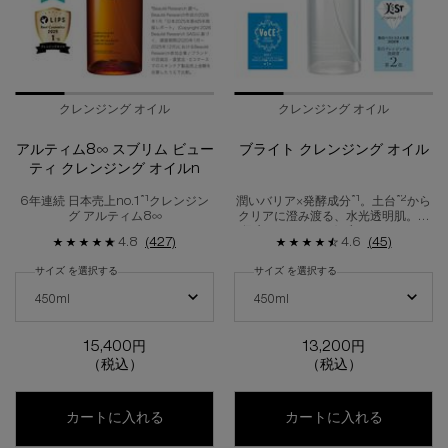
クレンジング オイル
クレンジング オイル
アルティム8∞ スブリム ビュー
ブライト クレンジング オイル
ティ クレンジング オイルn
*1
*1
*2
6年連続 日本売上no.1
クレンジン
潤いバリア×発酵成分
。土台
から
グ アルティム8∞
クリアに澄み渡る、水光透明肌。高
保水クレンジング ブライト オイル
4.8
(427)
4.6
(45)
サイズ を選択する
サイズ を選択する
アルティム8∞ スブリム ビューティ クレンジング オイルn の サイズ を選択し
ブライト クレンジング オイル の サイ
450ml
450ml
15,400円
13,200円
（税込）
（税込）
アルティム8∞ スブリム ビューティ クレンジ
ブライト 
カートに入れる
カートに入れる