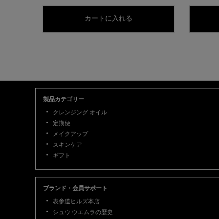
ブラシ 7h
カートに入れる
閲覧履歴
PDP Slot 3 Section
フッターナビゲーション
製品カテゴリー
クレンジング オイル
定期便
メイクアップ
スキンケア
ギフト
ブランド・会員サポート
表参道ヒルズ本店
シュウ ウエムラの歴史