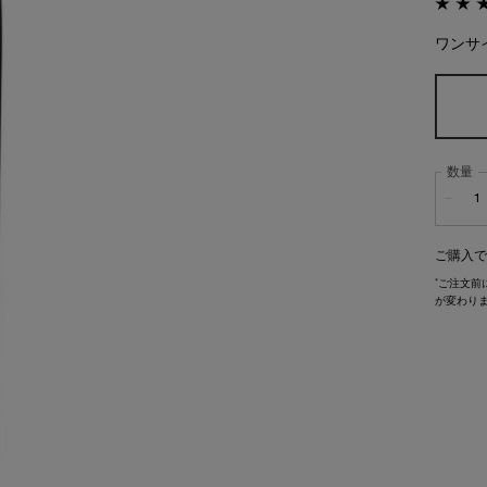
ワンサ
数量
−
ご購入で
*
ご注文前
が変わり