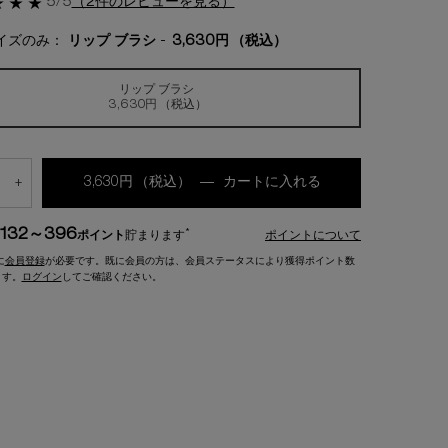
5/5
（2件のレビューを見る）
イズのみ：
リップ ブラシ
-
3,630円
（税込）
リップ ブラシ
選択済み
, 1/1
3,630円
（税込）
3,630円
（税込）
―
カートに入れる
ブラシ 6f
+
132～396
*
ポイント
貯まります
ポイントについて
に
会員登録
が必要です。既に会員の方は、会員ステータスにより獲得ポイント数
ます。
ログイン
してご確認ください。