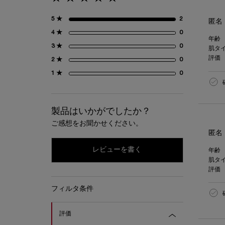
5星中5。
5 ★
2
2 とのレビュー
匿名
4 ★
0
0 とのレビュー
年齢
3 ★
0
0 とのレビュー
肌タ
評価
2 ★
0
0 とのレビュー
1 ★
0
0 とのレビュー
製品はいかがでしたか？
ご感想をお聞かせください。
匿名
レビューを書く
年齢
肌タ
評価
リファインメントの評価とレビューメニューリスト
フィルタ条件
評価