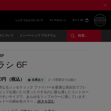
カート
0 カート内の製品
0
マイアカウント
シュウ ウエムラについて
検索...
ラについて
メンバーシップ プログラム
 6F
ラシ 6F
30円
（税込）
在庫あり
2～5営業日でお届け
異なるシンセティック ファイバーを最適な混合比でブレ
リップを描いたり塗ったりするのに最も適したコントロー
やすいサイズで、あらゆるリップカラーに適しています。
ドーの締め色カラー ...
続きを読む