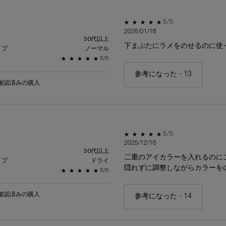
 5 出演者
5星中5。
5/5
2026/01/18
 4 出演者
50代以上
下まぶたにラメをのせるのに使
 3 出演者
イプ
ノーマル
5星中5。
5/5
 2 出演者
 1 出演者
参考になった -
13
確認済みの購入
5星中5。
5/5
2025/12/16
50代以上
二重のアイカラーを入れるのに
イプ
ドライ
隠れずに調整しながらカラーを
5星中5。
5/5
確認済みの購入
参考になった -
14