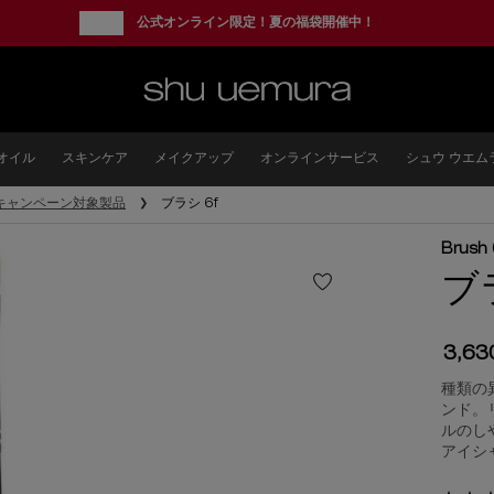
new
公式オンライン限定！夏の福袋開催中！
オイル
スキンケア
メイクアップ
オンラインサービス
シュウ ウエム
キャンペーン対象製品
ブラシ 6f
Brush
ブ
3,6
種類の
ンド。
ルのし
アイシャ