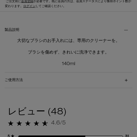
*
ご注文前に
会員登録
が必要です。既に会員の方は、会員ステータスにより獲得ポイント数が
変わります。
ログイン
してご確認ください。
製品説明・ご使用方法などのタブ
製品説明
大切なブラシのお手入れには、専用のクリーナーを。
ブラシを傷めず、きれいに洗浄できます。
140ml
ご使用方法
レビュー
レビュー (48)
4.6/5
5星中4.6。
5 ★
31
31