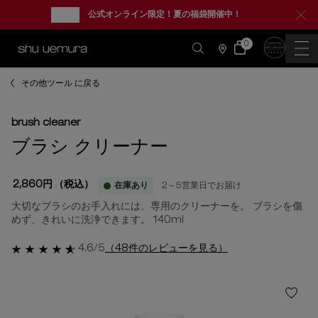
new
公式オンライン限定！夏の福袋開催中！
0
カ
0 カート内の製品
ー
店
ト
舗
情
メインコンテンツ
報
その他ツール に戻る
brush cleaner
ブラシ クリーナー
2,860円
（税込）
在庫あり
2～5営業日でお届け
大切なブラシのお手入れには、専用のクリーナーを。 ブラシを傷
めず、きれいに洗浄できます。 140ml
4.6/5
（48件のレビューを見る）