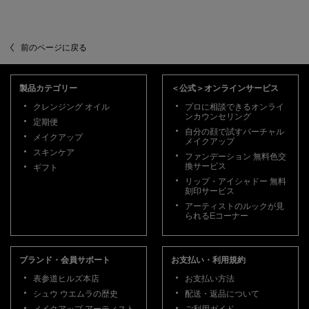
閲覧履歴
前のページに戻る
PDP Slot 3 Section
フッターナビゲーション
製品カテゴリー
＜公式＞オンラインサービス
クレンジング オイル
プロに相談できるオンライ
ンカウンセリング
定期便
自分の顔で試すバーチャル
メイクアップ
メイクアップ
スキンケア
ファンデーション 無料色交
換サービス
ギフト
リップ・アイシャドー 無料
刻印サービス
アーティストのルックが見
られるEコーナー
ブランド・会員サポート
お支払い・利用規約
表参道ヒルズ本店
お支払い方法
シュウ ウエムラの歴史
配送・返品について