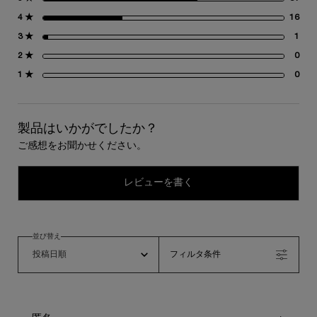
4 ★
16
16
3 ★
1
1 
2 ★
0
0 
1 ★
0
0 
製品はいかがでしたか？
ご感想をお聞かせください。
レビューを書く
並び替え
フィルタ条件