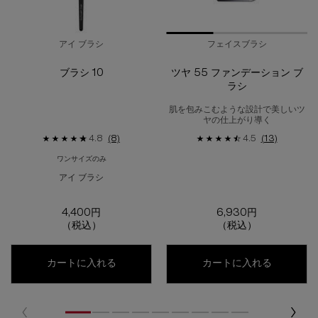
アイ ブラシ
フェイスブラシ
ブラシ 10
ツヤ 55 ファンデーション ブ
ラシ
肌を包みこむような設計で美しいツ
ヤの仕上がり導く
4.8
(8)
4.5
(13)
ワンサイズのみ
アイ ブラシ
4,400円
6,930円
（税込）
（税込）
ブラシ 10
ツヤ 55
カートに入れる
カートに入れる