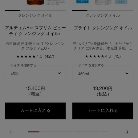
クレンジング オイル
クレンジング オイル
アルティム8∞ スブリム ビュー
ブライト クレンジング オイル
ティ クレンジング オイルn
*1
*1
*2
6年連続 日本売上no.1
クレンジン
潤いバリア×発酵成分
。土台
から
グ アルティム8∞
クリアに澄み渡る、水光透明肌。高
保水クレンジング ブライト オイル
4.8
(427)
4.6
(45)
サイズ を選択する
サイズ を選択する
アルティム8∞ スブリム ビューティ クレンジング オイルn の サイズ を選択し
ブライト クレンジング オイル の サイ
450ml
450ml
15,400円
13,200円
（税込）
（税込）
アルティム8∞ スブリム ビューティ クレンジ
ブライト 
カートに入れる
カートに入れる