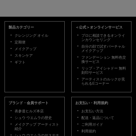
フッターナビゲーション
製品カテゴリー
＜公式＞オンラインサービス
クレンジング オイル
プロに相談できるオンライ
ンカウンセリング
定期便
自分の顔で試すバーチャル
メイクアップ
メイクアップ
スキンケア
ファンデーション 無料色交
換サービス
ギフト
リップ・アイシャドー 無料
刻印サービス
アーティストのルックが見
られるEコーナー
ブランド・会員サポート
お支払い・利用規約
表参道ヒルズ本店
お支払い方法
シュウ ウエムラの歴史
配送・返品について
メイクアップ アーティスト
ご利用ガイド
紹介
利用規約
シュウ ウエムラのサステナ