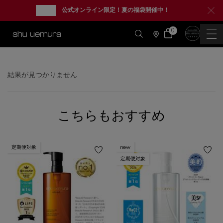
new
公式オンライン限定！夏の福袋開催中！
0
カ
0 カート内の製品
ー
店
ト
舗
情
メインコンテンツ
報
結果が見つかりません
こちらもおすすめ
定期便対象
new
定期便対象