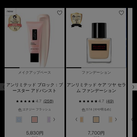
new
メイクアップベース
ファンデーション
アンリミテッド ブロック：ブ
アンリミテッド ケア ツヤ セラ
ア
ースター アドバンスト
ム ファンデーション
4.7
(258)
4.7
(49)
色:
色:
色
エナジー フラッシュ
574 [やや明るめ]
色を選択してください
{1} の場合
色を選択してください
{1} の場合
色を
アンリミテッド ケア ツヤ セラム ファンデーション、1/20
み
のカラー アンリミテッド ケア ツヤ セラム ファンデーション、2/20
選択済み
463 [標準的な明るさ] のカラー アンリミテッド ケア ツヤ セラム ファンデーショ
選択済み
472 のカラー アンリミテッド ケア ツヤ セラム ファンデーション、4/2
選択済み
商品バリエーションは在庫切れです, ルミ ブルー のカラー アンリミテッ
選択済み
484 [明るめ] のカラー アンリミテッド ケア ツヤ セラム フ
選択済み
エナジー フラッシュ のカラー アンリミテッド ブロック：ブー
選択済み
544 のカラー アンリミテッド ケア ツヤ セラム フ
選択済み
商品バリエーションは在庫切れです, アイシー モーヴ
選択済み
554 [やや暗め] のカラー アンリミテッド 
選択済み
ヌード ベージュ のカラー アンリミテッド 
選択済み
375 のカラー アンリミテッド ラス
選択済み
564（標準色） [標準的な明るさ]
選択済み
463 [標準的な明るさ] のカ
選択済み
474 [やや明るめ] のカ
選択済み
574 [やや明るめ] の
選択済み
商品バリエーションは
選択済み
534 [とても
選択済み
584 [明るめ
選択済み
544 の
選択
594
選択
商品
5,830円
7,700円