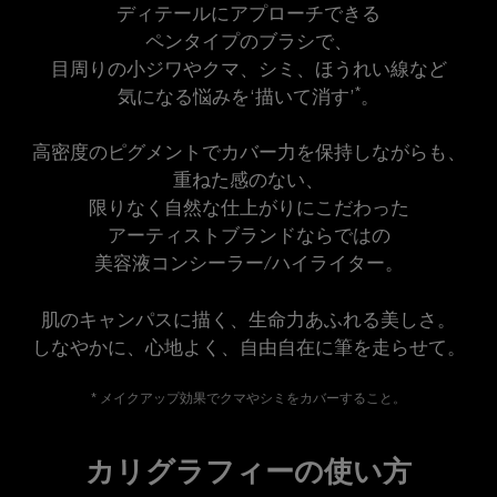
ディテールにアプローチできる
ペンタイプのブラシで、
目周りの小ジワやクマ、シミ、ほうれい線など
*
気になる悩みを‘描いて消す’
。
高密度のピグメントでカバー力を保持しながらも、
重ねた感のない、
限りなく自然な仕上がりにこだわった
アーティストブランドならではの
美容液コンシーラー/ハイライター。
肌のキャンパスに描く、生命力あふれる美しさ。
しなやかに、心地よく、自由自在に筆を走らせて。
* メイクアップ効果でクマやシミをカバーすること。
カリグラフィー（特徴）（カルーセル）
コンテンツ「 カリグラフィーの使い方」
カリグラフィーの使い方