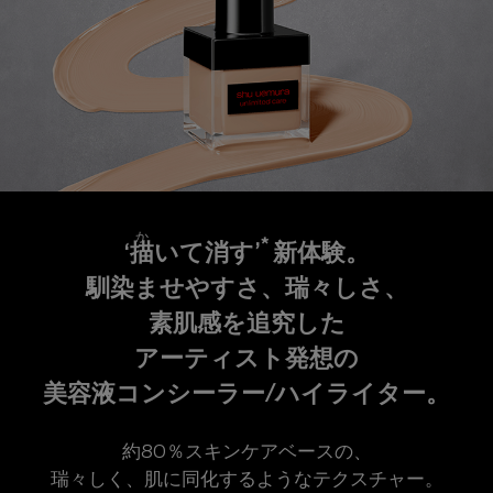
か
*
‘
描
いて消す’
新体験。
馴染ませやすさ、瑞々しさ、
素肌感を追究した
アーティスト発想の
美容液コンシーラー/ハイライター。
約80％スキンケアベースの、
瑞々しく、
肌に同化するようなテクスチャー。