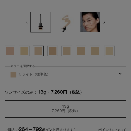
選択済み
4 ライト, 1/8
選択済み
5 フェアー, 2/8
選択済み
5 ライト（標準色）, 3/8
選択済み
5 ミディアム, 4/8
選択済み
6 ライト, 5/8
選択済み
6 ミディアム, 6/8
選択済み
7 ライト, 7/8
選択済み
7 ミディアム, 8
カラー を選択する
アンリミテッド ケア フェイス カリグラフィー の カラー を選択してください
5 ライト（標準色）
ワンサイズのみ：
13g
-
7,260円
（税込）
13g
選択済み
, 1/1
7,260円
（税込）
264～792
*
ご購入で
ポイント
貯まります
ポイントについて