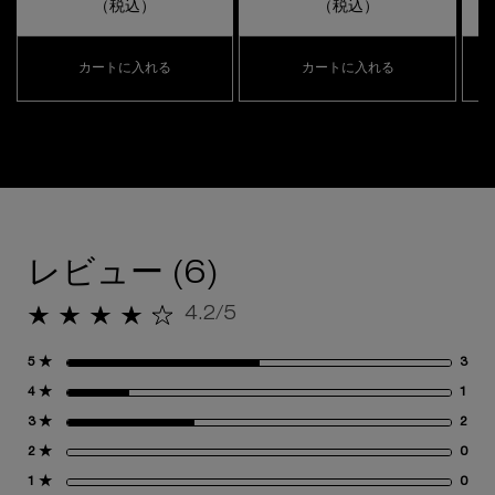
（税込）
（税込）
カートに入れる
カートに入れる
アンリミテッド ブロック：ブースター アドバンスト
アンリミテッド ケア
閲覧履歴
レビュー
レビュー (6)
4.2/5
5星中4.2。
5 ★
3
3 
4 ★
1
1 
3 ★
2
2 
2 ★
0
0 
1 ★
0