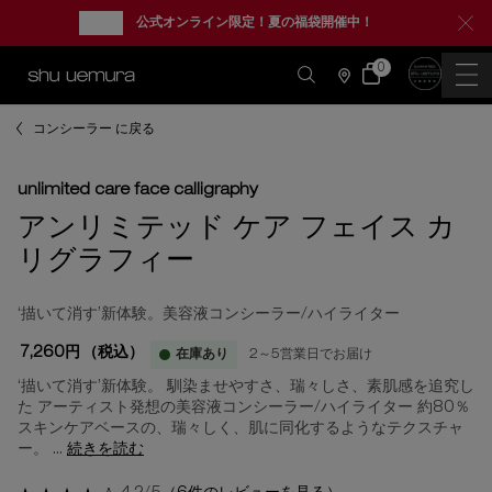
new
公式オンライン限定！夏の福袋開催中！
0
カ
0 カート内の製品
ー
店
ト
舗
情
メインコンテンツ
報
コンシーラー に戻る
unlimited care face calligraphy
アンリミテッド ケア フェイス カ
リグラフィー
‘描いて消す’新体験。美容液コンシーラー/ハイライター
7,260円
（税込）
在庫あり
2～5営業日でお届け
‘描いて消す’新体験。 馴染ませやすさ、瑞々しさ、素肌感を追究し
た アーティスト発想の美容液コンシーラー/ハイライター 約80％
スキンケアベースの、瑞々しく、肌に同化するようなテクスチャ
ー。 ...
続きを読む