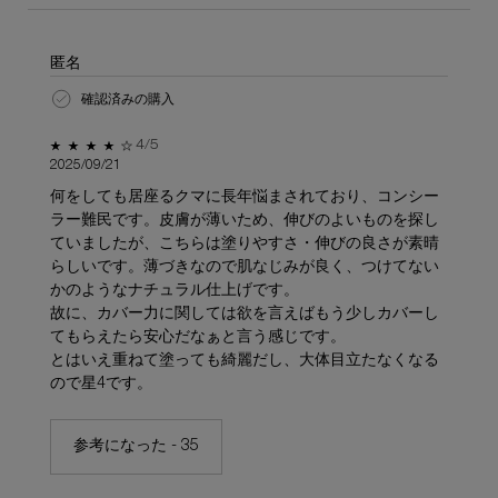
匿名
確認済みの購入
5星中4。
4/5
2025/09/21
何をしても居座るクマに長年悩まされており、コンシー
ラー難民です。皮膚が薄いため、伸びのよいものを探し
ていましたが、こちらは塗りやすさ・伸びの良さが素晴
らしいです。薄づきなので肌なじみが良く、つけてない
かのようなナチュラル仕上げです。
故に、カバー力に関しては欲を言えばもう少しカバーし
てもらえたら安心だなぁと言う感じです。
とはいえ重ねて塗っても綺麗だし、大体目立たなくなる
ので星4です。
参考になった -
35