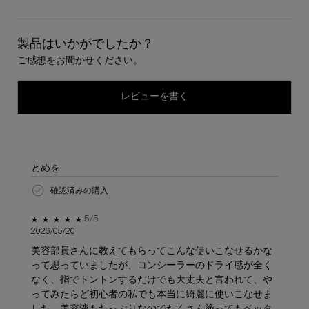
0 
製品はいかがでしたか？
ご感想をお聞かせください。
レビューを書く
とめを
確認済みの購入
5星中5。
5/5
2026/05/20
美容部員さんに教えてもらってこんな使いこなせるかな
って思っていましたが、コンシーラーのドライ感が全く
なく、指でトントンするだけでも大丈夫と言われて、や
ってみたらど初心者の私でも本当に綺麗に使いこなせま