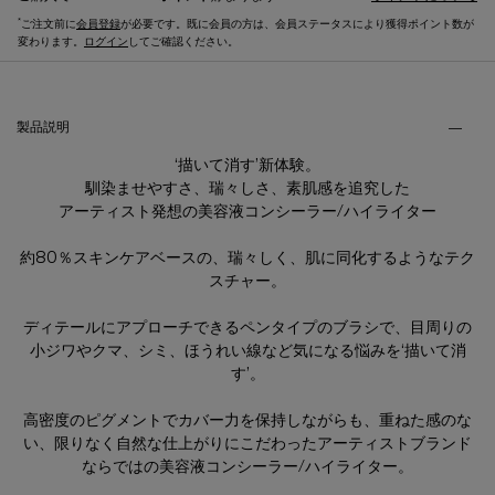
*
ご注文前に
会員登録
が必要です。既に会員の方は、会員ステータスにより獲得ポイント数が
変わります。
ログイン
してご確認ください。
製品説明・ご使用方法などのタブ
製品説明
‘描いて消す’新体験。
馴染ませやすさ、瑞々しさ、素肌感を追究した
アーティスト発想の美容液コンシーラー/ハイライター
約80％スキンケアベースの、瑞々しく、肌に同化するようなテク
スチャー。
ディテールにアプローチできるペンタイプのブラシで、目周りの
小ジワやクマ、シミ、ほうれい線など気になる悩みを‘描いて消
す’。
高密度のピグメントでカバー力を保持しながらも、重ねた感のな
い、限りなく自然な仕上がりにこだわったアーティストブランド
ならではの美容液コンシーラー/ハイライター。