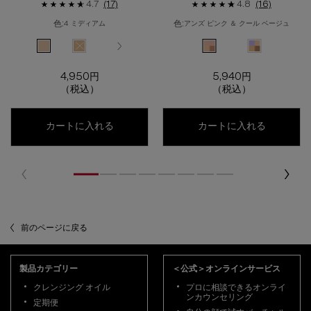
4.7
(17)
4.8
(16)
ラー
色:
色:
4 ミディアム
アンズ ピンク ＆ クール ベージュ
色を選択してください
{1} の場合
色を選択してください
{1} の場合
選択済み
4 ミディアム のカラー アンリミテッド コンシーラー、1/5
選択済み
商品バリエーションは在庫切れです, 5 ミディアム のカラー 
選択済み
商品バリエーションは在庫切れです, 6 ミディアム 
選択済み
商品バリエーションは在庫切れです, 7 ライ
選択済み
商品バリエーションは在庫切れです,
選択済み
アンズ ピンク ＆ クール 
選択済み
スミレモーヴ ＆
4,950円
5,940円
（税込）
（税込）
アンリミテッド コンシーラー
アンリミテ
カートに入れる
カートに入れる
前のページに戻る
フッターナビゲーション
製品カテゴリー
＜公式＞オンラインサービス
クレンジング オイル
プロに相談できるオンライ
ンカウンセリング
定期便