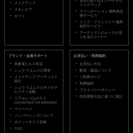
自分の顔で試すバーチャル
メイクアップ
メイクアップ
スキンケア
ファンデーション 無料色交
換サービス
ギフト
リップ・アイシャドー 無料
刻印サービス
アーティストのルックが見
られるEコーナー
ブランド・会員サポート
お支払い・利用規約
表参道ヒルズ本店
お支払い方法
シュウ ウエムラの歴史
配送・返品について
メイクアップ アーティスト
ご利用ガイド
紹介
利用規約
シュウ ウエムラのサステナ
プライバシーポリシー
ビリティ活動
特定商取引法に基づく表記
リアルにつながろう
connected not addicted
マイページ
メンバーシップについて
ポイントギフト交換
FAQ