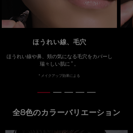
ほうれい線、毛穴
ほうれい線や鼻、頬の
気になる毛穴をカバーし
＊
瑞々しい肌に
。
* メイクアップ効果による
コンテンツ「全8色のカラーバリエーション(」
全8色のカラーバリエーション