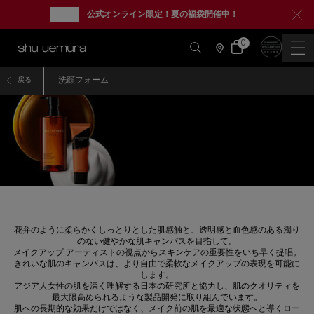
new
公式オンライン限定！夏の福袋開催中！
0
カ
0 カート内の製品
ー
店
ト
舗
情
メインコンテンツ
報
洗顔フォーム
戻る
洗顔フォーム
花弁のように柔らかくしっとりとした肌感触と、透明感と血色感のある濁り
のない健やかな肌キャンバスを目指して。
メイクアップ アーティストの視点からスキンケアの重要性をいち早く提唱。
きれいな肌のキャンバスは、より自由で柔軟なメイクアップの表現を可能に
します。
アジア人女性の肌を深く理解する日本の研究所と協力し、肌のクオリティを
最大限高められるような製品開発に取り組んでいます。
肌への長期的な効果だけではなく、メイク前の肌を最適な状態へと導くロー