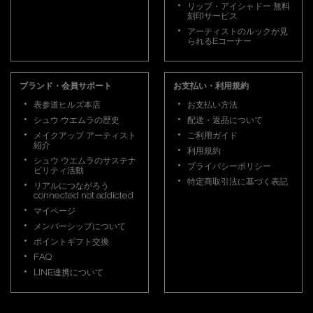
リップ・アイシャドー 無料
刻印サービス
アーティストのルックが見
られるEコーナー
ブランド・会員サポート
お支払い・利用規約
表参道ヒルズ本店
お支払い方法
シュウ ウエムラの歴史
配送・返品について
メイクアップ アーティスト
ご利用ガイド
紹介
利用規約
シュウ ウエムラのサステナ
プライバシーポリシー
ビリティ活動
特定商取引法に基づく表記
リアルにつながろう
connected not addicted
マイページ
メンバーシップについて
ポイントギフト交換
FAQ
LINE連携について