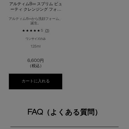
アルティム8∞ スブリム ビュ
ーティ クレンジング フォー
ム
アルティム8∞から洗顔フォーム、
誕生。​
5
(1)
ワンサイズのみ
125ml
6,600円
（税込）
アルティム8∞ スブリム ビューティ クレン
カートに入れる
FAQ（よくある質問）