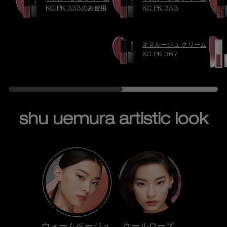
KC PK 333のみ使用
KC PK 333
キヌルージュ クリーム
KC PK 367
shu uemura artistic look
コンテンツ「 shu uemura artistic look」