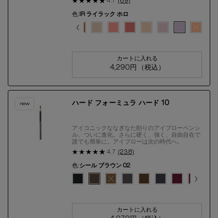
4.7
(69)
色:
IR ライラック ホロ
色を選択してください
{1} の場合
ラー フェイス カラー（レフィル）、1/18
カラー フェイス カラー（レフィル）、2/18
362 のカラー フェイス カラー（レフィル）、3/18
プリコット 521 のカラー フェイス カラー（レフィル）、4/18
モ コーラル 345 のカラー フェイス カラー（レフィル）、5/18
択済み
 ピンク ベージュ 746 のカラー フェイス カラー（レフィル）、6/18
選択済み
M ラスティ ブラウン 862 のカラー フェイス カラー（レフィル）、7/18
選択済み
P ミディアム ピンク 354 のカラー フェイス カラー（レフィル）、8/18
選択済み
P ミディアム ピーチ 550 のカラー フェイス カラー（レフィル）、9
選択済み
商品バリエーションは在庫切れです, P ミディアム コーラル 3
選択済み
P ソフト ブラウン 855 のカラー フェイス カラー（レ
選択済み
P ライト ピーチ 510 のカラー フェイス カラー
選択済み
ES ゴールド ピンク 355 のカラー フェ
選択済み
ES ラスティ コーラル 364 のカ
選択済み
IR ライト ベージュ 013 
選択済み
IR ヌード ピンク 02
選択済み
IR ライラック 
選択済み
商品バリエ
カートに入れる
4,290円
（税込）
フェイス カラー（レフィ
ハード フォーミュラ ハード 10
new
アイコニックななぎなた削りのアイブローペンシ
ル、ついに進化。さらに硬く、強く、自由自在で
誰でも簡単に。​アイブローは次の時代へ。
4.7
(238)
色:
シール ブラウン 02
色を選択してください
{1} の場合
選択済み
サウンド ブラック 01 のカラー ハード フォーミュラ ハー
選択済み
シール ブラウン 02 のカラー ハード フォーミュラ 
選択済み
商品バリエーションは在庫切れです, ウォルナッ
選択済み
ストーン グレイ 05 のカラー ハード
選択済み
エイコーン 06 のカラー ハード
選択済み
アッシュ グレイ 14 の
選択済み
ダーク バーガンテ
選択済み
シグネチャー
選択
ダス
カートに入れる