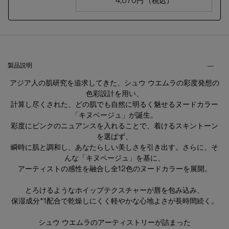
4,070円
（税込）
ハード フォーミュラ ハード
製品説明・ご使用方法などのタブ
製品説明
アジア人の肌研究を追求してきた、シュウ ウエムラの彩度発想の
色彩設計を用い、
計算し尽くされた、どの肌でも自然に明るく魅せるヌードカラー
「キヌベージュ」が誕生。
彩度にピンクのニュアンスを入れることで、着けるスキントーン
を選ばず、
瞬時に肌と調和し、あなたらしい美しさを引き出す。さらに、そ
んな「キヌベージュ」を基に、
アーティストの感性を融合し全12色のヌードカラーを展開。
とろけるようなホイップテクスチャーが唇を包み込み、
保湿成分*1配合で乾燥しにくく軽やかな心地よさが長時間続く。
シュウ ウエムラのアーティストリーが詰まった