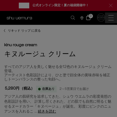
new
公式オンライン限定！夏の福袋開催中！
0
カ
0 カート内の製品
ー
店
ト
舗
情
メインコンテンツ
報
リキッド リップ に戻る
kinu rouge cream
キヌルージュ クリーム
すべてのアジア人を美しく魅せる全12色のキヌルージュ クリーム
登場。
アーティスト色彩設計により、ひと塗で顔全体の黄味赤味を補正
しトーンバランスの整った旬顔へ。
5,280円
（税込）
在庫あり
2～5営業日でお届け
アジア人の肌研究を追求してきた、シュウ ウエムラの彩度発想の
色彩設計を用い、 計算し尽くされた、どの肌でも自然に明るく魅
せるヌードカラー「キヌベージュ」が誕生。 彩度にピンクのニュ
アンスを入れるこ ...
続きを読む