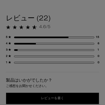
閲覧履歴
レビュー
レビュー (22)
4.6/5
5星中4.6。
5 ★
15
15
4 ★
6
6 
3 ★
1
1 
2 ★
0
0 
1 ★
0
0 
製品はいかがでしたか？
ご感想をお聞かせください。
レビューを書く