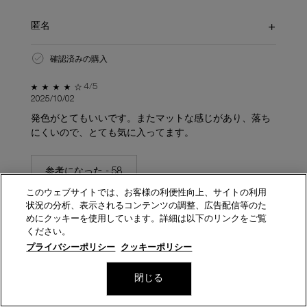
匿名
確認済みの購入
5星中4。
4/5
2025/10/02
発色がとてもいいです。またマットな感じがあり、落ち
にくいので、とても気に入ってます。
参考になった -
58
このウェブサイトでは、お客様の利便性向上、サイトの利用
状況の分析、表示されるコンテンツの調整、広告配信等のた
めにクッキーを使用しています。詳細は以下のリンクをご覧
ください。
プライバシーポリシー
クッキーポリシー
匿名
数量
閉じる
確認済みの購入
5,280円
（税込）
―
カートに入れる
キヌルー
−
+