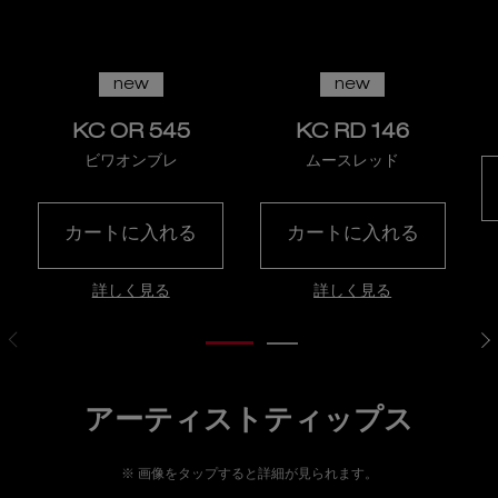
new
new
KC OR 545
KC RD 146
ビワオンブレ
ムースレッド
カートに入れる
カートに入れる
キヌルージュ クリーム
キヌルージュ ク
詳しく見る
詳しく見る
リップ製品一覧のダークCSS
コンテンツ「アーティストティップス」
アーティストティップス
画像をタップすると詳細が見られます。