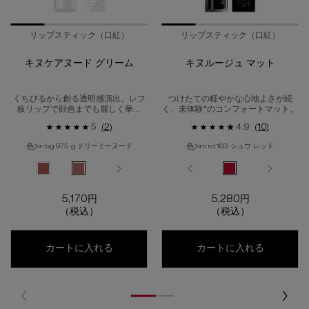
リップスティック（口紅）
リップスティック（口紅）
キヌケアヌード グリーム
キヌルージュ マット
くちびるから創る透明感演出。レフ
つけたての軽やかな心地よさが続
板リップで顔色までも麗しく華や
く、未体験*のコンフォートマット。
か。
5
(2)
4.9
(10)
色:
色:
kn bg 975 g ドリーミーヌード
km rd 163 シュウ レッド​
色を選択してください
{1} の場合
色を選択してください
{1} の場合
選択済み
KN BG 937 G ハニーシャイン のカラー キヌケアヌード グリーム、1/
選択済み
KN BG 975 G ドリーミーヌード のカラー キヌケアヌード 
選択済み
商品バリエーションは在庫切れです, 【新色】KM BG 942 
選択済み
KN BR 744 G ヘーゼルグラス のカラー キヌケア
選択済み
商品バリエーションは在庫切れです, 【新色】KM O
選択済み
KN OR 574 G アーバンクリスタル のカ
選択済み
KM BR 781 のカラー キヌルージュ マッ
選択済み
商品バリエーションは在庫切れです
選択済み
KM RD 163 シュ
選択済み
KM RD 
K
5,170円
5,280円
（税込）
（税込）
キヌケアヌード グリーム
キヌルー
カートに入れる
カートに入れる