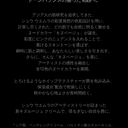
トーンバランスの整った旬顔へ。
アジア人の肌研究を追求してきた、
シュウ ウエムラの彩度発想の色彩設計を用い、
計算し尽くされた、
どの肌でも自然に明るく魅せる
ヌードカラー「キヌベージュ」が誕生。
彩度にピンクのニュアンスを入れることで、
着けるスキントーンを選ばず、
瞬時に肌と調和し、あなたらしい美しさを引き出す。
さらに、そんな「キヌベージュ」を基に、
アーティストの感性を融合し
全12色のヌードカラーを展開。
とろけるようなホイップテクスチャーが唇を包み込み、
*
保湿成分
配合で乾燥しにくく
軽やかな心地よさが長時間続く。
シュウ ウエムラのアーティストリーが詰まった
新キヌルージュ クリームで、揺るぎない自信を唇に。
* シア脂、ペンチレングリコール、パルミチン酸エチルヘキシル、