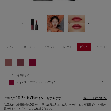
すべて
オレンジ
ブラウン
レッド
ピンク
ベージュ
選択済み
KC PK 333 スフレピンク, 1/3
選択済み
KC PK 367 ロージークッション, 2/3
選択済み
KC PK 387 ブラッシュシフォン, 3/3
カラー を選択する
キヌルージュ クリーム の カラー を選択してください
kc pk 387 ブラッシュシフォン
192～576
*
ご購入で
ポイント
貯まります
ポイントについて
*
ご注文前に
会員登録
が必要です。既に会員の方は、会員ステータスにより獲得ポイント数が
変わります。
ログイン
してご確認ください。