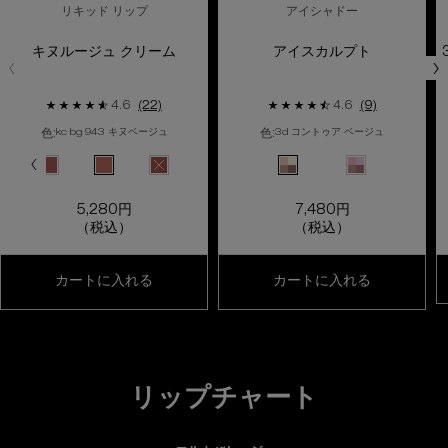
リキッド リップ
アイシャドー
キヌルージュ クリーム
アイスカルプト
4.6
(22)
4.6
(9)
色:
色:
kc bg 943 キヌベージュ
3d コントゥア ベージュ
色を選択してください
{1} の場合
色を選択してください
{1} の場合
ラー キヌルージュ クリーム、2/12
ーモミジ のカラー キヌルージュ クリーム、3/12
クリーム、4/12
D 192 メルティルージュ のカラー キヌルージュ クリーム、5/12
のカラー キヌルージュ クリーム、6/12
ジークッション のカラー キヌルージュ クリーム、7/12
387 ブラッシュシフォン のカラー キヌルージュ クリーム、8/12
選択済み
KC OR 545 ビワオンブレ のカラー キヌルージュ クリーム、9/12
選択済み
KC BR 781 アーモンドホイップ のカラー キヌルージュ クリーム、10/12
選択済み
KC BG 943 キヌベージュ のカラー キヌルージュ クリーム、11
選択済み
商品バリエーションは在庫切れです, KC BG 945 ピ
選択済み
3D コントゥア ベージュ の
選択済み
3D コントゥア 
5,280円
7,480円
（税込）
（税込）
キヌルージュ クリーム
アイスカル
カートに入れる
カートに入れる
リップチャート
リップチャート