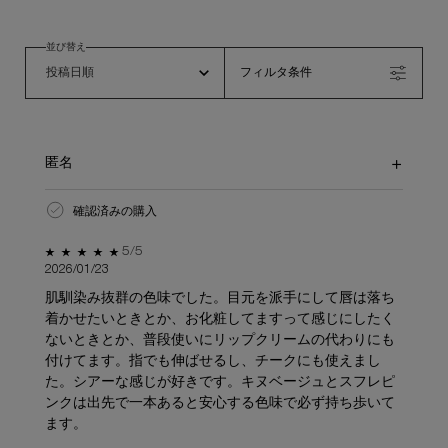
並び替え
フィルタ条件
匿名
確認済みの購入
5星中5。
5/5
2026/01/23
肌馴染み抜群の色味でした。目元を派手にして唇は落ち
着かせたいときとか、お化粧してますって感じにしたく
ないときとか、普段使いにリップクリームの代わりにも
付けてます。指でも伸ばせるし、チークにも使えまし
た。シアーな感じが好きです。キヌベージュとスフレピ
ンクは出先で一本あると安心する色味で必ず持ち歩いて
ます。