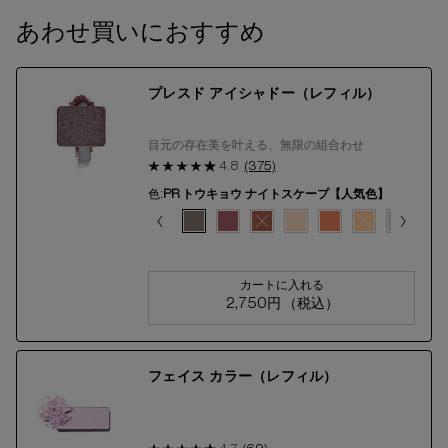
あわせ買いにおすすめ
プレスド アイシャドー（レフィル）
目元の存在美を叶える、無限の組合わせ
4.8
(375)
色:
PR トウキョウ ナイトスケープ【人気色】
色を選択してください
{1} の場合
4
15/44
6/44
 B のカラー プレスド アイシャドー（レフィル）、17/44
ー 270 A【人気色】 のカラー プレスド アイシャドー（レフィル）、18/44
インディゴ 688 のカラー プレスド アイシャドー（レフィル）、19/44
プレスド アイシャドー（レフィル）、20/44
 プレスド アイシャドー（レフィル）、21/44
A のカラー プレスド アイシャドー（レフィル）、22/44
853 A のカラー プレスド アイシャドー（レフィル）、23/44
ンは在庫切れです, ME ミディアム ブラウン 862 A のカラー プレスド アイシャ
ィアム ブラウン 885 B のカラー プレスド アイシャドー（レフィル）、25/44
択済み
ビビッド グレープ 168 のカラー プレスド アイシャドー（レフィル）、26/44
選択済み
G オレンジ 251 A のカラー プレスド アイシャドー（レフィル）、27/44
選択済み
商品バリエーションは在庫切れです, PR バイオレット ブルー のカラー プ
選択済み
PR ホワイト ゴールド A のカラー プレスド アイシャドー（レフィル
選択済み
PR シルバー のカラー プレスド アイシャドー（レフィル）、3
選択済み
商品バリエーションは在庫切れです, PR グリーン アン
選択済み
PR トウキョウ ナイトスケープ【人気色】 のカラ
選択済み
PR ゴールド パープル のカラー プレスド
選択済み
商品バリエーションは在庫切れです, 
選択済み
W サンドグロー のカラー プ
選択済み
W ローズ グレイズ の
選択済み
商品バリエーショ
選択済み
W ラスト
選択
商品
カートに入れる
2,750円
（税込）
プレスド アイシャドー（
フェイス カラー（レフィル）