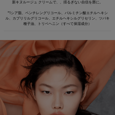
新キヌルージュ クリームで、、揺るぎない自信を唇に。
*1シア脂、ペンチレングリコール、パルミチン酸エチルヘキシ
ル、カプリリルグリコール、エチルヘキシルグリセリン、ツバキ
種子油、トリベヘニン（すべて保湿成分）
スライダーSlick CSS
プラグイン「OverlayScrollbars」のJS&CSSファイル読み込みと設定
イントロ