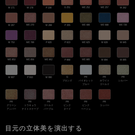
G 251
ME 252
ME 257
M 262
M 171
M 178
P 230
ME 486
ME 735
ME 270
ME 688
M 267
M 288
P 355
ME 789
ME 825
M 753
P 820
P 823
M 828
M 845
ME 853
ME 856
ME 862
ME 885
M 894
M 895
P 868
G
PR
PR
PR
M 907
P 910
M 990
ブロンズ
バイオレット
ホワイト
シルバー
ブルー
ゴールド
PR
PR
PR
PR
PR
PR
トウキョウ
ゴールド
ピンク
ピンク
グリーン
コッパー
ナイトスケープ
パープル
ヌード
ベージュ
アンバー
目元の立体美を演出する