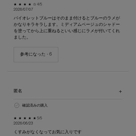
5星中4。
4/5
2026/07/07
バイオレットブルーはそのまま付けるとブルーのラメが
かなりキラキラします。ミディアムベージュのシャドー
を塗ってから上に重ねるといい感じにラメが付いてくれ
ました。
参考になった -
6
匿名
確認済みの購入
5星中5。
5/5
2026/06/23
くすみがなくなってお気に入りです