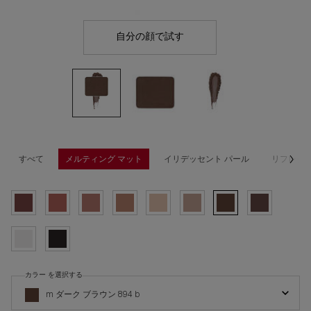
自分の顔で試す
プレスド アイシャドー（レ
すべて
メルティング マット
イリデッセント パール
リフレクテ
選択済み
M バーント レッド 171, 1/10
選択済み
M ダスク ピンク 262, 2/10
選択済み
M ソフト アンバー 267, 3/10
選択済み
M デザート ブラウン 288, 4/10
選択済み
M ソフト ベージュ 828 B, 5/10
選択済み
M ミディアム ベージュ 845 B, 6/1
選択済み
M ダーク ブラウン 894 B, 
選択済み
M ダーク ブラウン 
選択済み
M ホワイト 907 B, 9/10
選択済み
M ブラック 990 B, 10/10
カラー を選択する
プレスド アイシャドー（レフィル） の カラー を選択してください
m ダーク ブラウン 894 b