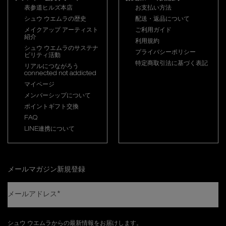
表参道ヒルズ本店
お支払い方法
シュウ ウエムラの歴史
配送・返品について
メイクアップ アーティスト
ご利用ガイド
紹介
利用規約
シュウ ウエムラのサステナ
プライバシーポリシー
ビリティ活動
特定商取引法に基づく表記
リアルにつながろう
connected not addicted
マイページ
メンバーシップについて
ポイントギフト交換
FAQ
LINE連携について
メールマガジン新規登録
メールアドレス
*
シュウ ウエムラからの最新情報をお届けします。