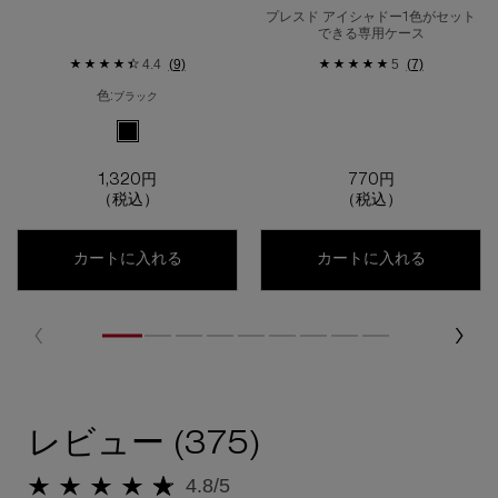
プレスド アイシャドー1色がセット
できる専用ケース
4.4
(9)
5
(7)
色:
ブラック
利用可能な1色
選択済み
ブラック のカラー カスタム パレット IV、1/1
1,320円
770円
（税込）
（税込）
カスタム パレット iv
カスタム 
カートに入れる
カートに入れる
レビュー
レビュー (375)
4.8/5
5星中4.8。