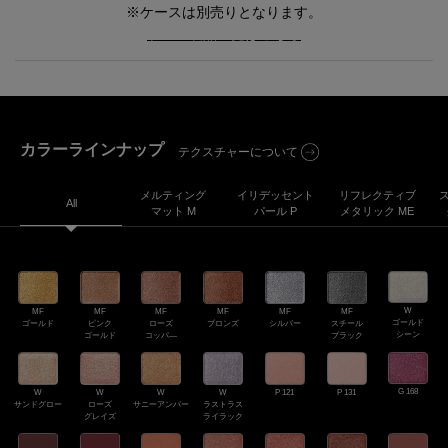
※ケースは別売りとなります。
ケース製品一覧はこちら
PDP Product description section
カラーラインナップ
テクスチャーについて
メルティング
イリデッセント
リフレクティブ
All
マット M
パール P
メタリック ME
W
MF
MF
MF
MF
MF
MF
ゴールド
ゴールド
ピンク
ローズ
ブロンズ
シルバー
スチール
シーン
ゴールド
コッパ―
ブラック
G 168
W
W
W
W
P 121
P 131
サンドグロー
ローズ
サニーアンバー
ラストラス
グレイズ
ライラック