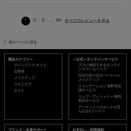
1
2
3
...
94
すべてのレビューを見る
ページ 1/94。 現在のページ
前のページに戻る
フッターナビゲーション
製品カテゴリー
＜公式＞オンラインサービス
クレンジング オイル
プロに相談できるオンライ
ンカウンセリング
定期便
自分の顔で試すバーチャル
メイクアップ
メイクアップ
スキンケア
ファンデーション 無料色交
換サービス
ギフト
リップ・アイシャドー 無料
刻印サービス
アーティストのルックが見
られるEコーナー
ブランド・会員サポート
お支払い・利用規約