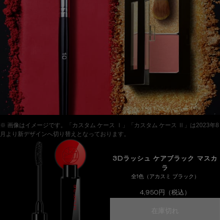
※ 画像はイメージです。「カスタム ケース Ⅰ」「カスタム ケース Ⅱ」は2023年8
月より新デザインへ切り替えとなっております。
3Dラッシュ ケアブラック マスカ
ラ
全1色（アカスミ ブラック）
4,950円（税込）
3dラッシュ
在庫切れ