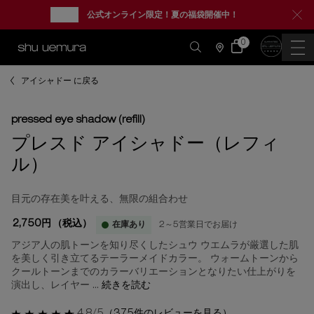
new
公式オンライン限定！夏の福袋開催中！
0
カ
0 カート内の製品
ー
店
ト
舗
情
メインコンテンツ
報
アイシャドー に戻る
pressed eye shadow (refill)
プレスド アイシャドー（レフィ
ル）
目元の存在美を叶える、無限の組合わせ
2,750円
（税込）
在庫あり
2～5営業日でお届け
アジア人の肌トーンを知り尽くしたシュウ ウエムラが厳選した肌
を美しく引き立てるテーラーメイドカラー。 ウォームトーンから
クールトーンまでのカラーバリエーションとなりたい仕上がりを
演出し、レイヤー ...
続きを読む