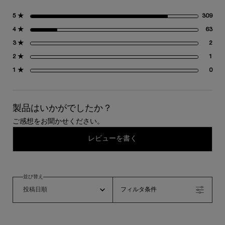
5 ★
309
30
4 ★
63
63
3 ★
2
2 
2 ★
1
1 
1 ★
0
0 
製品はいかがでしたか？
ご感想をお聞かせください。
レビューを書く
並び替え
フィルタ条件