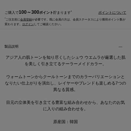
100～300
*
ご購入で
ポイント
貯まります
ポイントについて
*
ご注文前に
会員登録
が必要です。既に会員の方は、会員ステータスにより獲得ポイント数が
変わります。
ログイン
してご確認ください。
製品説明・ご使用方法などのタブ
製品説明
アジア人の肌トーンを知り尽くしたシュウ ウエムラが厳選した肌
を美しく引き立てるテーラーメイドカラー。
ウォームトーンからクールトーンまでのカラーバリエーションと
なりたい仕上がりを演出し、レイヤーやブレンドも楽しめる7つの
異なる質感。
目元の立体美を引き立てる豊富な組み合わせから、あなたのお気
に入りの組み合わせを。
原産国：韓国