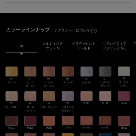
PDP Product description section
カラーラインナップ
テクスチャーについて
メルティング
イリデッセント
リフレクティブ
All
マット M
パール P
メタリック ME
W
MF
MF
MF
MF
MF
MF
ゴールド
ゴールド
ピンク
ローズ
ブロンズ
シルバー
スチール
シーン
ゴールド
コッパ―
ブラック
G 168
W
W
W
W
P 121
P 131
サンドグロー
ローズ
サニーアンバー
ラストラス
グレイズ
ライラック
G 251
ME 252
ME 257
M 262
M 171
M 178
P 230