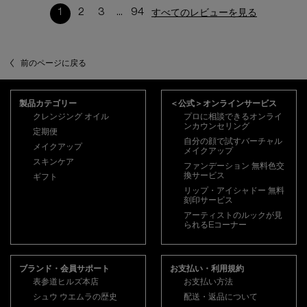
1
2
3
...
94
すべてのレビューを見る
ページ 1/94。 現在のページ
前のページに戻る
フッターナビゲーション
製品カテゴリー
＜公式＞オンラインサービス
クレンジング オイル
プロに相談できるオンライ
ンカウンセリング
定期便
自分の顔で試すバーチャル
メイクアップ
メイクアップ
スキンケア
ファンデーション 無料色交
換サービス
ギフト
リップ・アイシャドー 無料
刻印サービス
アーティストのルックが見
られるEコーナー
ブランド・会員サポート
お支払い・利用規約
表参道ヒルズ本店
お支払い方法
シュウ ウエムラの歴史
配送・返品について