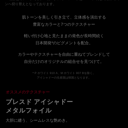
ンへ切り替えとなっております。
肌トーンを美しく引き立て、立体感を演出する
豊富なカラーと7つのテクスチャー
軽い付け心地と見たままの発色が長時間続く
日本開発*のピグメントを配合。
カラーやテクスチャーを自由に重ねてブレンドして
自分だけのオリジナルの組合せを見つけて。
* P ホワイト 910 A、M ホワイト 907 Bを除く。
アイシャドーの生産国は韓国となります。
オススメのテクスチャー
プレスド アイシャドー
メタルフォイル
大胆に纏う、シームレスな艶めき。