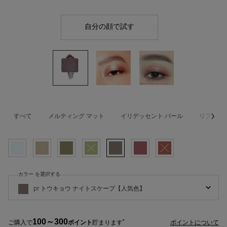
自分の顔で試す
プレスド アイシャドー（レ
すべて
メルティング マット
イリデッセント パール
リフレク
選択済み
商品バリエーションは在庫切れです, PR バイオレット ブルー, 1/7
選択済み
PR ホワイト ゴールド A, 2/7
選択済み
PR シルバー, 3/7
選択済み
商品バリエーションは在庫切れです, PR グリーン アン
選択済み
PR トウキョウ ナイトスケープ【人気色】, 5
選択済み
PR ゴールド パープル, 6/7
選択済み
商品バリエーションは在庫切れ
カラー を選択する
プレスド アイシャドー（レフィル） の カラー を選択してください
pr トウキョウ ナイトスケープ【人気色】
100～300
*
ご購入で
ポイント
貯まります
ポイントについて