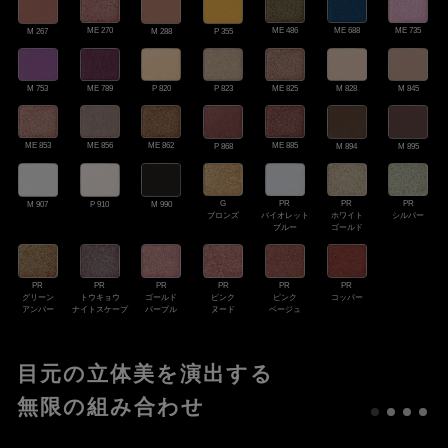
ME 486
ME 735
ME 270
ME 688
M 267
M 288
P 355
ME 789
ME 825
M 753
P 820
P 823
M 828
M 845
ME 853
ME 856
ME 862
ME 885
M 894
M 895
P 868
G
PR
PR
PR
M 907
P 910
M 990
ブロンズ
バイオレット
ホワイト
シルバー
ブルー
ゴールド
PR
PR
PR
PR
PR
PR
トウキョウ
ゴールド
ピンク
ピンク
グリーン
コッパー
ナイトスケープ
パープル
ヌード
ベージュ
アンバー
目元の立体美を演出する
無限の組み合わせ