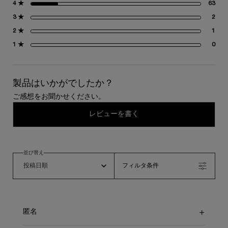
4 ★
63
63
3 ★
2
2 
2 ★
1
1 
1 ★
0
0 
製品はいかがでしたか？
ご感想をお聞かせください。
レビューを書く
並び替え
フィルタ条件
匿名