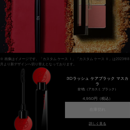
※ 画像はイメージです。「カスタム ケース Ⅰ」「カスタム ケース Ⅱ」は2023年8
月より新デザインへ切り替えとなっております。
3Dラッシュ ケアブラック マスカ
ラ
全1色（アカスミ ブラック）
4,950円（税込）
3dラッシュ
在庫切れ
詳しく見る