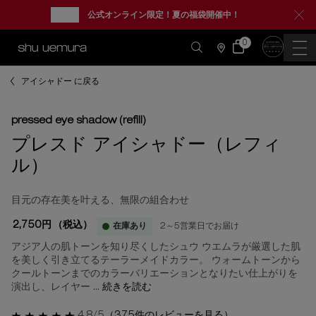
new
公式オンライン限定！夏の福袋開催中！
0
カ
0 カート内の製品
ー
店
ト
舗
情
メインコンテンツ
報
アイシャドー に戻る
pressed eye shadow (refill)
プレスド アイシャドー（レフィ
ル）
目元の存在美を叶える、無限の組合わせ
2,750円
（税込）
在庫あり
2～5営業日でお届け
アジア人の肌トーンを知り尽くしたシュウ ウエムラが厳選した肌
を美しく引き立てるテーラーメイドカラー。 ウォームトーンから
クールトーンまでのカラーバリエーションとなりたい仕上がりを
演出し、レイヤー ...
続きを読む