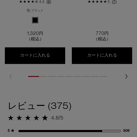
4.4
(9)
5
(7)
色:
ブラック
利用可能な1色
選択済み
ブラック のカラー カスタム パレット IV、1/1
1,320円
770円
（税込）
（税込）
カスタム パレット iv
カスタム 
カートに入れる
カートに入れる
レビュー
レビュー (375)
4.8/5
5星中4.8。
5 ★
309
30