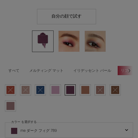
自分の顔で試す
プレスド アイシャドー（レ
すべて
メルティング マット
イリデッセント パール
リフレク
選択済み
商品バリエーションは在庫切れです, ME ヴァーミリオン 252 B, 1/9
選択済み
商品バリエーションは在庫切れです, ME ソフト コッパー 270 A【人気色】
選択済み
商品バリエーションは在庫切れです, ME ブルー インディゴ 688,
選択済み
ME ソフト パープル 735 B, 4/9
選択済み
ME ダーク フィグ 789, 5/9
選択済み
ME ライト ベージュ 825 A, 6/9
選択済み
商品バリエーションは在庫切れ
選択済み
商品バリエーション
選択済み
ME ミディアム ブラウン 885 B, 9/9
カラー を選択する
プレスド アイシャドー（レフィル） の カラー を選択してください
me ダーク フィグ 789