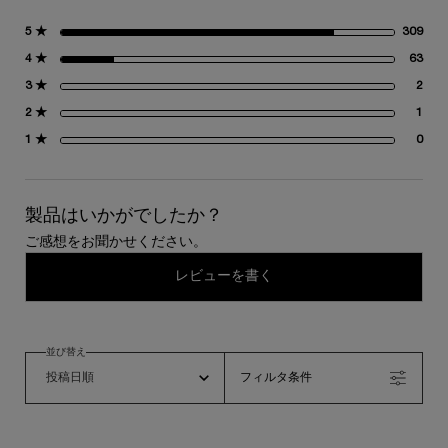
5 ★
309
30
4 ★
63
63
3 ★
2
2 
2 ★
1
1 
1 ★
0
0 
製品はいかがでしたか？
ご感想をお聞かせください。
レビューを書く
並び替え
フィルタ条件