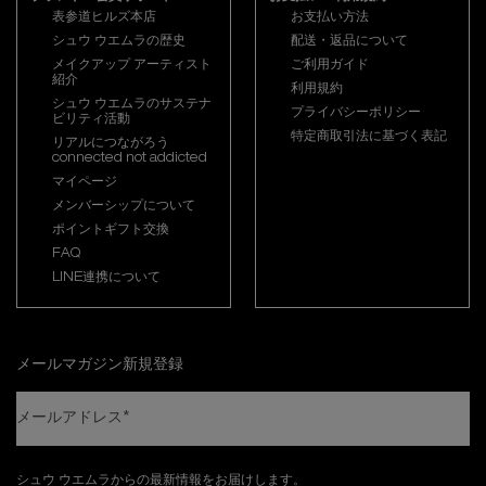
表参道ヒルズ本店
お支払い方法
シュウ ウエムラの歴史
配送・返品について
メイクアップ アーティスト
ご利用ガイド
紹介
利用規約
シュウ ウエムラのサステナ
プライバシーポリシー
ビリティ活動
特定商取引法に基づく表記
リアルにつながろう
connected not addicted
マイページ
メンバーシップについて
ポイントギフト交換
FAQ
LINE連携について
メールマガジン新規登録
メールアドレス
*
シュウ ウエムラからの最新情報をお届けします。