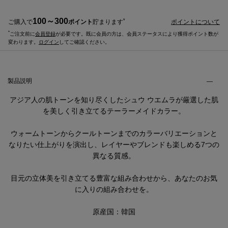
100～300
*
ご購入で
ポイント
貯まります
ポイントについて
*
ご注文前に
会員登録
が必要です。既に会員の方は、会員ステータスにより獲得ポイント数が
変わります。
ログイン
してご確認ください。
製品説明・ご使用方法などのタブ
製品説明
アジア人の肌トーンを知り尽くしたシュウ ウエムラが厳選した肌
を美しく引き立てるテーラーメイドカラー。
ウォームトーンからクールトーンまでのカラーバリエーションと
なりたい仕上がりを演出し、レイヤーやブレンドも楽しめる7つの
異なる質感。
目元の立体美を引き立てる豊富な組み合わせから、あなたのお気
に入りの組み合わせを。
原産国：韓国