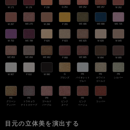
G 251
ME 252
ME 257
M 262
M 171
M 178
P 230
ME 486
ME 735
ME 270
ME 688
M 267
M 288
P 355
ME 789
ME 825
M 753
P 820
P 823
M 828
M 845
ME 853
ME 856
ME 862
ME 885
M 894
M 895
P 868
G
PR
PR
PR
M 907
P 910
M 990
ブロンズ
バイオレット
ホワイト
シルバー
ブルー
ゴールド
PR
PR
PR
PR
PR
PR
トウキョウ
ゴールド
ピンク
ピンク
グリーン
コッパー
ナイトスケープ
パープル
ヌード
ベージュ
アンバー
目元の立体美を演出する