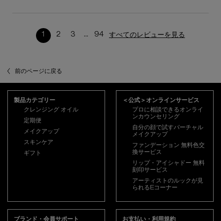
1
2
3
...
94
すべてのレビューを見る
ページ 1/94。 現在のページ
前のページに戻る
フッターナビゲーション
製品カテゴリー
＜公式＞オンラインサービス
クレンジング オイル
プロに相談できるオンライ
ンカウンセリング
定期便
自分の顔で試すバーチャル
メイクアップ
メイクアップ
スキンケア
ファンデーション 無料色交
換サービス
ギフト
リップ・アイシャドー 無料
刻印サービス
アーティストのルックが見
られるEコーナー
ブランド・会員サポート
お支払い・利用規約