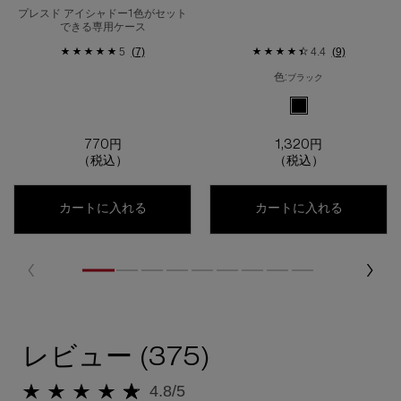
プレスド アイシャドー1色がセット
できる専用ケース
5
(7)
4.4
(9)
色:
ブラック
利用可能な1色
選択済み
ブラック のカラー カス
770円
1,320円
（税込）
（税込）
カスタム ケース ⅰ
カスタム 
カートに入れる
カートに入れる
レビュー
レビュー (375)
4.8/5
5星中4.8。