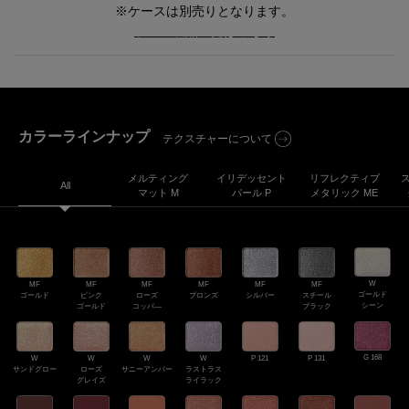
※ケースは別売りとなります。
ケース製品一覧はこちら
PDP Product description section
カラーラインナップ
テクスチャーについて
メルティング
イリデッセント
リフレクティブ
All
マット M
パール P
メタリック ME
W
MF
MF
MF
MF
MF
MF
ゴールド
ゴールド
ピンク
ローズ
ブロンズ
シルバー
スチール
シーン
ゴールド
コッパ―
ブラック
G 168
W
W
W
W
P 121
P 131
サンドグロー
ローズ
サニーアンバー
ラストラス
グレイズ
ライラック