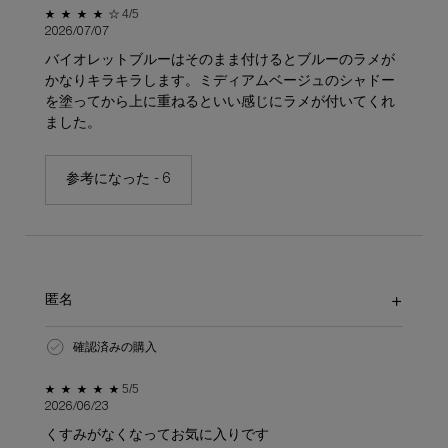
5星中4。
4/5
2026/07/07
バイオレットブルーはそのまま付けるとブルーのラメが
かなりキラキラします。ミディアムベージュのシャドー
を塗ってから上に重ねるといい感じにラメが付いてくれ
ました。
参考になった -
6
匿名
確認済みの購入
5星中5。
5/5
2026/06/23
くすみがなくなってお気に入りです