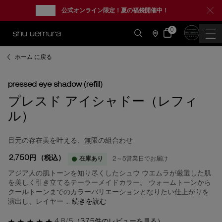
new
公式オンライン限定！夏の福袋開催中！
0
カ
0 カート内の製品
ー
店
ト
舗
情
メインコンテンツ
報
ホーム に戻る
pressed eye shadow (refill)
プレスド アイシャドー（レフィ
ル）
目元の存在美を叶える、無限の組合わせ
2,750円
（税込）
在庫あり
2～5営業日でお届け
アジア人の肌トーンを知り尽くしたシュウ ウエムラが厳選した肌
を美しく引き立てるテーラーメイドカラー。 ウォームトーンから
クールトーンまでのカラーバリエーションとなりたい仕上がりを
演出し、レイヤー ...
続きを読む