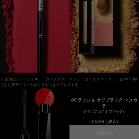
※ 画像はイメージです。「カスタム ケース Ⅰ」「カスタム ケース Ⅱ」は2023年8
月より新デザインへ切り替えとなっております。
3Dラッシュ ケアブラック マスカ
ラ
全1色（アカスミ ブラック）
4,950円（税込）
3dラッシュ
在庫切れ